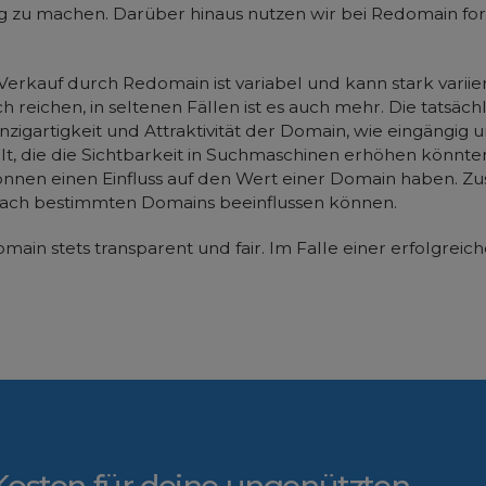
dig zu machen. Darüber hinaus nutzen wir bei Redomain for
Verkauf durch Redomain ist variabel und kann stark variie
h reichen, in seltenen Fällen ist es auch mehr. Die tatsä
Einzigartigkeit und Attraktivität der Domain, wie eingängi
, die die Sichtbarkeit in Suchmaschinen erhöhen könnte
nnen einen Einfluss auf den Wert einer Domain haben. Zu
ge nach bestimmten Domains beeinflussen können.
omain stets transparent und fair. Im Falle einer erfolgrei