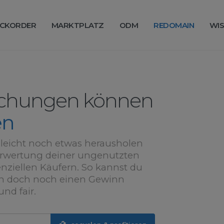
CKORDER
MARKTPLATZ
ODM
REDOMAIN
WIS
schungen können
en
leicht noch etwas herausholen
rwertung deiner ungenutzten
nziellen Käufern. So kannst du
in doch noch einen Gewinn
und fair.