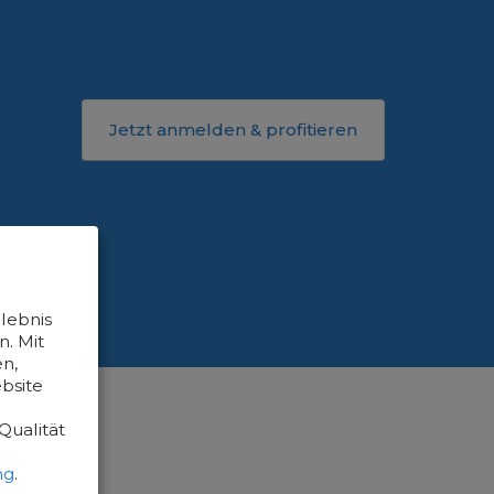
Jetzt anmelden & profitieren
lebnis
. Mit
n,
bsite
Qualität
ng
.