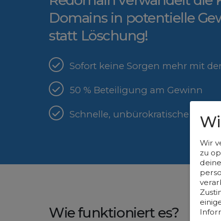
Redomain verwandelt die 
Domains in potentielle Gew
statt Löschung!
Sofort keine Sorgen mehr mit d
50 % Beteiligung am Gewinn
Schnelle, unbürokratische Abwi
Wi
Wir v
zu op
deine
perso
verar
Zusti
einig
Wie funktioniert es?
Infor