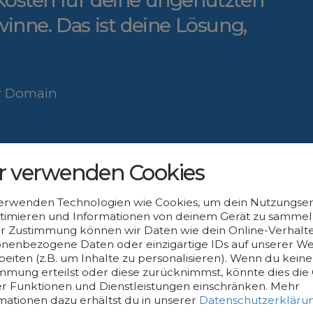
Kosten für deine ungenützten
inne. Das ist deine Lösung,
er Domain
cklung
r verwenden Cookies
erwenden Technologien wie Cookies, um dein Nutzungser
timieren und Informationen von deinem Gerät zu sammeln
r Zustimmung können wir Daten wie dein Online-Verhalte
nenbezogene Daten oder einzigartige IDs auf unserer We
beiten (z.B. um Inhalte zu personalisieren). Wenn du keine
mmung erteilst oder diese zurücknimmst, könnte dies die 
er Funktionen und Dienstleistungen einschränken.
Mehr
mationen dazu erhältst du in unserer
Datenschutzerkläru