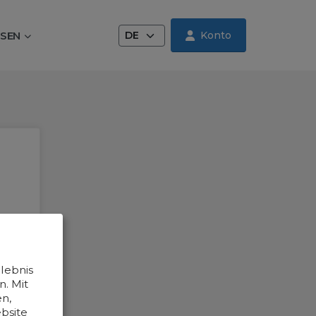
Sprache wechseln
SEN
Konto
lebnis
. Mit
n,
bsite