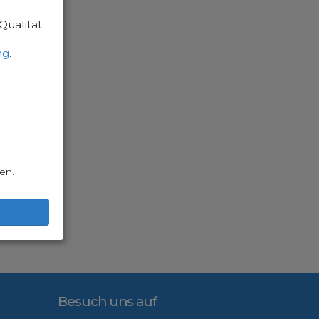
Qualität
ng
.
en.
Besuch uns auf