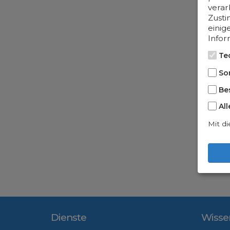
verar
Zusti
einig
Infor
Te
So
Be
Al
Mit di
Dienste
Wisse