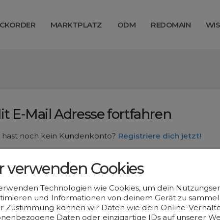
CKORDER
MARKTPLATZ
ODM
REDOMAIN
WIS
it E-Mail Adresse fortfahren
 hast noch kein Kundenkonto?
Registriere dich jetzt!
Mail Adresse
r verwenden Cookies
erwenden Technologien wie Cookies, um dein Nutzungser
timieren und Informationen von deinem Gerät zu sammeln
Weiter
r Zustimmung können wir Daten wie dein Online-Verhalte
nenbezogene Daten oder einzigartige IDs auf unserer We