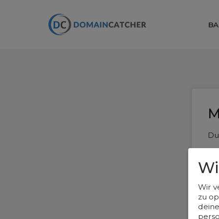
BA
M
Du
E-
Wi
Wir v
zu op
deine
perso