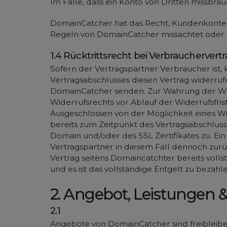
Im Falle, dass ein Konto von Dritten missbr
DomainCatcher hat das Recht, Kundenkonten 
Regeln von DomainCatcher missachtet oder 
1.4 Rücktrittsrecht bei Verbrauchervert
Sofern der Vertragspartner Verbraucher ist
Vertragsabschlusses diesen Vertrag widerrufe
DomainCatcher senden. Zur Wahrung der Wider
Widerrufsrechts vor Ablauf der Widerrufsfris
Ausgeschlossen von der Möglichkeit eines Wi
bereits zum Zeitpunkt des Vertragsabschluss
Domain und/oder des SSL Zertifikates zu. Ein
Vertragspartner in diesem Fall dennoch zurü
Vertrag seitens Domaincatchter bereits vollst
und es ist das vollständige Entgelt zu bezahle
2. Angebot, Leistungen 
2.1
Angebote von DomainCatcher sind freibleibe