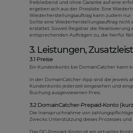
freibleibend und ohne Garantie auf eine erf
ergeben sich aus der Preisliste. Eine Wied
Wiederherstellungsauftrag kann zudem nur be
Sollte eine Wiederherstellungsauftrag nic
erstattet. Soweit Registrar die Reaktivierun
entsprechenden Aufträgen zu, die hierfür fä
3. Leistungen, Zusatzlei
3.1 Preise
Ein Kundenkonto bei DomainCatcher kann kos
In der DomainCatcher-App sind die jeweils a
Kundenkonto jederzeit eingesehen und einge
Buchung ausgewiesenen Preis.
3.2 DomainCatcher-Prepaid-Konto (kur
Die Inanspruchnahme von zahlungspflichtige
Zwecks Unterstützung dieses Prozesses und 
Das DC-Prepaid-Konto ist ein virtuelles Kont