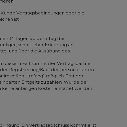
mieren.
n Kunde Vertragsbedingungen oder die
chen ist.
nnen 14 Tagen ab dem Tag des
utiger, schriftlicher Erklärung an
itteilung über die Ausübung des
In diesem Fall stimmt der Vertragspartner
er Registrierung/Kauf der personalisieren
r im vollen Umfang) möglich. Tritt der
einbarten Entgelts zu zahlen. Wurde der
en keine anteiligen Kosten erstattet werden
bringung. Ein Vertragsabschluss kommt erst