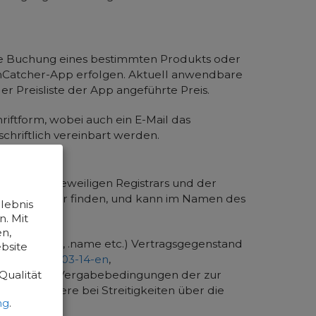
 die Buchung eines bestimmten Produkts oder
ainCatcher-App erfolgen. Aktuell anwendbare
der Preisliste der App angeführte Preis.
ftform, wobei auch ein E-Mail das
chriftlich vereinbart werden.
ngen des jeweiligen Registrars und der
erungspartner finden, und kann im Namen des
lebnis
. Mit
n,
. .info, .biz, .name etc.) Vertragsgegenstand
bsite
lities-2014-03-14-en
,
Qualität
rierungs- und Vergabebedingungen der zur
), insbesondere bei Streitigkeiten über die
ng
.