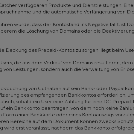
inCatcher verfügbaren Produkte und Dienstleistungen. Ei
anspruchnahme und die automatische Verlängerung von Di
ühren würde, dass der Kontostand ins Negative fällt, ist
nderem die Löschung von Domains oder die Deaktivierun
nde Deckung des Prepaid-Kontos zu sorgen, liegt beim Use
 Users, die aus dem Verkauf von Domains resultieren, de
ng von Leistungen, sondern auch die Verwaltung von Erlös
 Rückbuchung von Guthaben auf sein Bank- oder Paypalkonto
ifizierung des empfangenden Bankkontos erforderlich, um
matisch, sobald ein User eine Zahlung für eine DC-Prepa
auf ein Bankkonto beantragen, von dem noch keine Zahlun
in Form einer Bankkarte oder eines Kontoauszugs vorzul
e anderen Bereiche auf dem Dokument können zwecks Schutz
ird erst veranlasst, nachdem das Bankkonto erfolgreich 