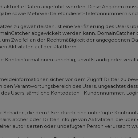
 aktuelle Daten angeführt werden. Diese Angaben müssen
ngabe sowie Mehrwerttelefondienst-Telefonnummern sind n
atzes zu gewährleisten, ist eine Verifizierung des Users 
mainCatcher abgewickelt werden kann. DomainCatcher beh
, um Zweifel an der Rechtmäßigkeit der angegebenen Da
n Aktivitäten auf der Plattform.
ie Kontoinformationen unrichtig, unvollständig oder veral
nmeldeinformationen sicher vor dem Zugriff Dritter zu bewa
in den Verantwortungsbereich des Users, ungeachtet dessen
icht des Users, sämtliche Kontodaten - Kundennummer, Log
 Schäden, die dem User durch eine unbefugte Kontonut
inCatcher oder Dritten infolge von Aktivitäten, die über
einer autorisierten oder unbefugten Person verursacht w