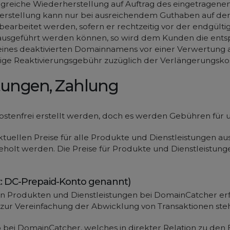
olgreiche Wiederherstellung auf Auftrag des eingetragenen
erherstellung kann nur bei ausreichendem Guthaben auf 
arbeitet werden, sofern er rechtzeitig vor der endgültig
ht ausgeführt werden können, so wird dem Kunden die en
g eines deaktivierten Domainnamens vor einer Verwertung a
llige Reaktivierungsgebühr zuzüglich der Verlängerungsko
stungen, Zahlung
tenfrei erstellt werden, doch es werden Gebühren für u
ktuellen Preise für alle Produkte und Dienstleistungen 
holt werden. Die Preise für Produkte und Dienstleistung
z: DC-Prepaid-Konto genannt)
n Produkten und Dienstleistungen bei DomainCatcher erfol
zur Vereinfachung der Abwicklung von Transaktionen ste
o bei DomainCatcher, welches in direkter Relation zu den E