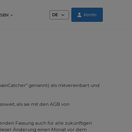
Sprache wechseln
SEN
Konto
inCatcher“ genannt) als mitvereinbart und
oweit, als sie mit den AGB von
enden Fassung auch für alle zukünftigen
 dieser Änderung einen Monat vor dem