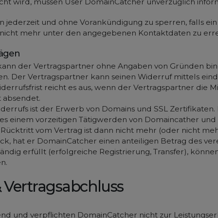
aucht wird, müssen User DomainCatcher unverzüglich infor
jederzeit und ohne Vorankündigung zu sperren, falls ei
nicht mehr unter den angegebenen Kontaktdaten zu errei
rägen
, kann der Vertragspartner ohne Angaben von Gründen bi
n. Der Vertragspartner kann seinen Widerruf mittels einde
rufsfrist reicht es aus, wenn der Vertragspartner die M
t absendet.
derrufs ist der Erwerb von Domains und SSL Zertifikaten. 
es einem vorzeitigen Tätigwerden von Domaincather und d
 Rücktritt vom Vertrag ist dann nicht mehr (oder nicht meh
ck, hat er DomainCatcher einen anteiligen Betrag des ver
ändig erfüllt (erfolgreiche Registrierung, Transfer), könn
n.
& Vertragsabchluss
nd und verpflichten DomainCatcher nicht zur Leistungser