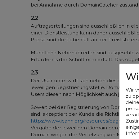
bei Annahme durch DomainCatcher zustand
2.2
Auftragserteilungen sind ausschließlich in 
einer Dienstleistung kann daher ausschließ
Preise sind dort ebenfalls in der Preisliste e
Mündliche Nebenabreden sind ausgeschlossen
Erfordernis der Schriftform erfüllt. Das Abg
2.3
Wi
Der User unterwirft sich neben diesen allg
jeweiligen Registrierungsstelle. DomainCat
Wir v
Users diesen nach Möglichkeit auch jederzei
zu op
deine
Soweit bei der Registrierung von Domains .com
perso
sind, akzeptiert der Kunde die Richtlinien d
verar
Zusti
https://www.icann.org/resources/pages/benef
einig
Vergabe der jeweiligen Domain berechtigten Org
Infor
Domain wegen der Verletzung von Marken-,