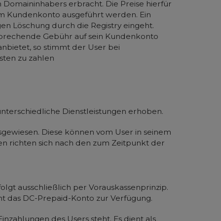
 Domaininhabers erbracht. Die Preise hierfür
dem Kundenkonto ausgeführt werden. Ein
en Löschung durch die Registry eingeht.
tsprechende Gebühr auf sein Kundenkonto
nbietet, so stimmt der User bei
sten zu zahlen
nterschiedliche Dienstleistungen erhoben.
ausgewiesen. Diese können vom User in seinem
en richten sich nach den zum Zeitpunkt der
gt ausschließlich per Vorauskassenprinzip.
ht das DC-Prepaid-Konto zur Verfügung.
inzahlungen des Users steht. Es dient als