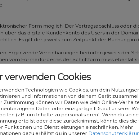
e.
elektronischer Form möglich. Der Vertragsabschluss oder
lich über das digitale Kundenkonto des Users in der Dom
rsichtlich. Es gilt der jeweils zum Zeitpunkt der Buchung in 
. Ergänzende Vereinbarungen bedürfen jeweils der Schri
ehen vom Formerfordernis der Schriftform muss ebenfalls s
r verwenden Cookies
emeinen Geschäftsbedingungen auch den Geschäftsbedingu
cher wird nach eigenem Ermessen den jeweiligen Registri
erwenden Technologien wie Cookies, um dein Nutzungser
t ändern.
timieren und Informationen von deinem Gerät zu sammeln
r Zustimmung können wir Daten wie dein Online-Verhalte
-, .net-, .org-Domains oder andere Top Level Domains (z. B
nenbezogene Daten oder einzigartige IDs auf unserer We
er ICANN (
https://www.icann.org/resources/pages/responsibi
beiten (z.B. um Inhalte zu personalisieren). Wenn du keine
mmung erteilst oder diese zurücknimmst, könnte dies die 
its-2013-09-16-en
) sowie ggf. die Richtlinien und Regist
er Funktionen und Dienstleistungen einschränken.
Mehr
anisation (Afilias (.info), PIR (.org), VeriSign (.com, .net)
mationen dazu erhältst du in unserer
Datenschutzerkläru
 Namens- und sonstigen Schutzrechten.