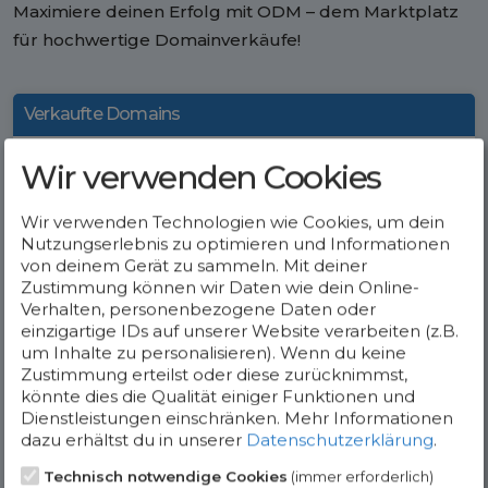
Maximiere deinen Erfolg mit ODM – dem Marktplatz
für hochwertige Domainverkäufe!
Verkaufte Domains
nachfolgeplan.de
€ 1.039
Wir verwenden Cookies
zahntraum.de
€ 1.600
Wir verwenden Technologien wie Cookies, um dein
sofort-kaufen.de
€ 2.500
Nutzungserlebnis zu optimieren und Informationen
von deinem Gerät zu sammeln. Mit deiner
abrechnungsstellen.de
€ 1.350
Zustimmung können wir Daten wie dein Online-
Verhalten, personenbezogene Daten oder
mietgesellschaft.de
€ 1.500
einzigartige IDs auf unserer Website verarbeiten (z.B.
um Inhalte zu personalisieren). Wenn du keine
vitalreich.de
€ 1.500
Zustimmung erteilst oder diese zurücknimmst,
könnte dies die Qualität einiger Funktionen und
gastroreinigung.de
€ 750
Dienstleistungen einschränken.
Mehr Informationen
gruenderbaum.de
€ 2.000
dazu erhältst du in unserer
Datenschutzerklärung
.
Technisch notwendige Cookies
(immer erforderlich)
sonntagskonzerte.de
€ 700