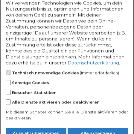
Wir verwenden Technologien wie Cookies, um dein
Invest-Domains besitzen generische Keywords oder andere
Nutzungserlebnis zu optimieren und Informationen
wertsteigernde Merkmale und stellen daher attraktive
von deinem Gerät zu sammeln. Mit deiner
Investitionsoptionen dar.
Zustimmung können wir Daten wie dein Online-
Verhalten, personenbezogene Daten oder
einzigartige IDs auf unserer Website verarbeiten (z.B.
um Inhalte zu personalisieren). Wenn du keine
Zustimmung erteilst oder diese zurücknimmst,
könnte dies die Qualität einiger Funktionen und
Dienstleistungen einschränken.
Mehr Informationen
dazu erhältst du in unserer
Datenschutzerklärung
.
Technisch notwendige Cookies
(immer erforderlich)
Sonstige Cookies
Besucher-Statistiken
Alle Dienste aktivieren oder deaktivieren
Mit diesem Schalter können Sie alle Dienste aktivieren oder
deaktivieren.
Auswahl übernehmen
Alle akzeptieren