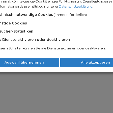
immst, könnte dies die Qualität einiger Funktionen und Dienstleistungen ei
n
Domainhandel u
formationen dazu erhältst du in unserer
Datenschutzerklärung
.
Möglichkeiten
Nachname
chnisch notwendige Cookies
(immer erforderlich)
Unsere Backord
Wunschdomains
nstige Cookies
sucher-Statistiken
Unser Open Do
um wertvolle 
le Dienste aktivieren oder deaktivieren
 dass du die
AGB
und
Datenschutzerklärung
Mit Redomain p
esem Schalter können Sie alle Dienste aktivieren oder deaktivieren.
Option zu he
Weiter
Auswahl übernehmen
Alle akzeptieren