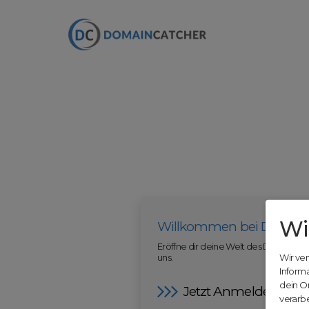
Wi
Willkommen bei Domain
Eröffne dir deine Welt des Domainha
uns.
Wir ve
Inform
dein O
Jetzt Anmelden
verarbe