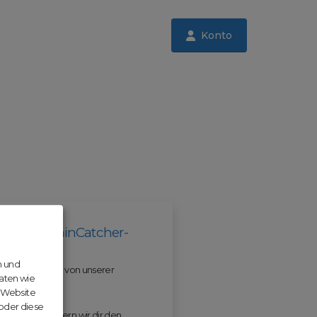
Konto
il der DomainCatcher-
n und
 und profitiere von unserer
aten wie
r Website
 oder diese
 ODM erleichtern wir dir den