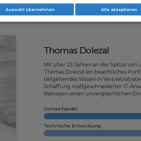
Auswahl übernehmen
Alle akzeptieren
Thomas Dolezal
Mit über 25 Jahren an der Spitze von
Thomas Dolezal ein beachtliches Portf
tiefgehendes Wissen in Vertriebsstrat
Schaffung maßgeschneiderter IT-An
Beiträgen einen unvergleichlichen Einb
Domainhandel
Technische Entwicklung