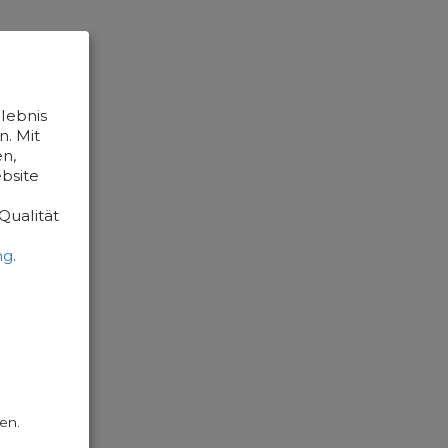
lebnis
. Mit
n,
bsite
Qualität
ng
.
en.