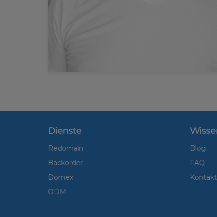
Dienste
Wisse
Redomain
Blog
Backorder
FAQ
Domex
Kontakt
ODM