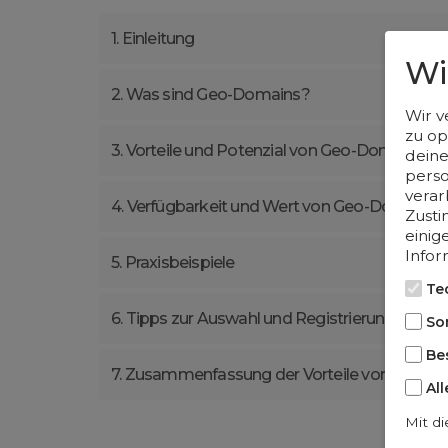
1. Einleitung
Wi
2. Was sind Geo-Domains?
Wir v
zu op
3. Vorteile und Potenzial von Geo-Domains
deine
perso
verar
4. Verfügbarkeit und Wert von Geo-Domains
Zusti
einig
Infor
5. Praxisbeispiele
Te
6. Tipps zur Auswahl und Registrierung eine
So
Be
7. Zusammenfassung der Vorteile von Geo-D
Al
Mit di