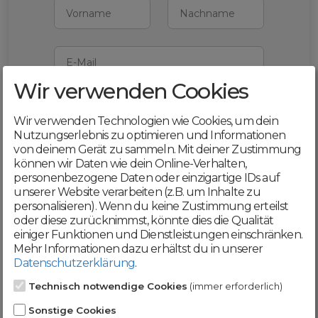
Vorname
Nachname
E-Mail
Wir verwenden Cookies
Mit deiner Registrierung bestätigst du,
dass du die
AGB
und
Wir verwenden Technologien wie Cookies, um dein
Datenschutzerklärung
akzeptierst
Nutzungserlebnis zu optimieren und Informationen
von deinem Gerät zu sammeln. Mit deiner Zustimmung
Weiter
können wir Daten wie dein Online-Verhalten,
personenbezogene Daten oder einzigartige IDs auf
unserer Website verarbeiten (z.B. um Inhalte zu
personalisieren). Wenn du keine Zustimmung erteilst
oder diese zurücknimmst, könnte dies die Qualität
einiger Funktionen und Dienstleistungen einschränken.
Werde jetzt Teil der
Mehr Informationen dazu erhältst du in unserer
Datenschutzerklärung
.
DomainCatcher-
Technisch notwendige Cookies
(immer erforderlich)
Community!
Sonstige Cookies