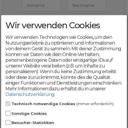
Vorname
Nachname
Wir verwenden Cookies
E-Mail
Wir verwenden Technologien wie Cookies, um dein
Mit deiner Registrierung bestätigst du,
Nutzungserlebnis zu optimieren und Informationen
dass du die
AGB
und
von deinem Gerät zu sammeln. Mit deiner Zustimmung
Datenschutzerklärung
akzeptierst
können wir Daten wie dein Online-Verhalten,
personenbezogene Daten oder einzigartige IDs auf
Weiter
unserer Website verarbeiten (z.B. um Inhalte zu
personalisieren). Wenn du keine Zustimmung erteilst
oder diese zurücknimmst, könnte dies die Qualität
einiger Funktionen und Dienstleistungen einschränken.
Mehr Informationen dazu erhältst du in unserer
Datenschutzerklärung
.
Werde jetzt Teil der
Technisch notwendige Cookies
(immer erforderlich)
DomainCatcher-
Sonstige Cookies
Community!
Besucher-Statistiken