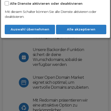
Alle Dienste aktivieren oder deaktivieren
Nutze unsere Erfahrung und profitiere
von unserer innovativen Plattform:
Mit diesem Schalter können Sie alle Dienste aktivieren oder
deaktivieren.
Mit Domex und ODM
erleichtern wir dir den
Auswahl übernehmen
Alle akzeptieren
Domainhandel und bieten dir
vielseitige Möglichkeiten.
Unsere Backorder-Funktion
sichert dir deine
Wunschdomains, sobald sie
verfügbar werden.
Unser Open Domain Market
eignet sich optimal, um
wertvolle Domains anzubieten.
Mit Redomain präsentieren wir
eine attraktive Option zu
herkömmlicher