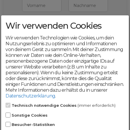
Vorname
Nachname
Wir verwenden Cookies
E-Mail
Wir verwenden Technologien wie Cookies, um dein
Mit deiner Registrierung bestätigst du,
Nutzungserlebnis zu optimieren und Informationen
dass du die
AGB
und
von deinem Gerät zu sammeln. Mit deiner Zustimmung
Datenschutzerklärung
akzeptierst
können wir Daten wie dein Online-Verhalten,
personenbezogene Daten oder einzigartige IDs auf
Weiter
unserer Website verarbeiten (z.B. um Inhalte zu
personalisieren). Wenn du keine Zustimmung erteilst
oder diese zurücknimmst, könnte dies die Qualität
einiger Funktionen und Dienstleistungen einschränken.
Mehr Informationen dazu erhältst du in unserer
Datenschutzerklärung
.
Werde jetzt Teil der
Technisch notwendige Cookies
(immer erforderlich)
DomainCatcher-
Sonstige Cookies
Community!
Besucher-Statistiken