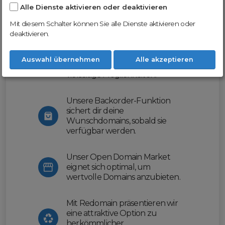
Alle Dienste aktivieren oder deaktivieren
Nutze unsere Erfahrung und profitiere
von unserer innovativen Plattform:
Mit diesem Schalter können Sie alle Dienste aktivieren oder
deaktivieren.
Mit Domex und ODM
erleichtern wir dir den
Auswahl übernehmen
Alle akzeptieren
Domainhandel und bieten dir
vielseitige Möglichkeiten.
Unsere Backorder-Funktion
sichert dir deine
Wunschdomains, sobald sie
verfügbar werden.
Unser Open Domain Market
eignet sich optimal, um
wertvolle Domains anzubieten.
Mit Redomain präsentieren wir
eine attraktive Option zu
herkömmlicher