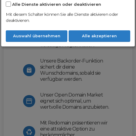
Alle Dienste aktivieren oder deaktivieren
Nutze unsere Erfahrung und profitiere
von unserer innovativen Plattform:
Mit diesem Schalter können Sie alle Dienste aktivieren oder
deaktivieren.
Mit Domex und ODM
erleichtern wir dir den
Auswahl übernehmen
Alle akzeptieren
Domainhandel und bieten dir
vielseitige Möglichkeiten.
Unsere Backorder-Funktion
sichert dir deine
Wunschdomains, sobald sie
verfügbar werden.
Unser Open Domain Market
eignet sich optimal, um
wertvolle Domains anzubieten.
Mit Redomain präsentieren wir
eine attraktive Option zu
herkömmlicher