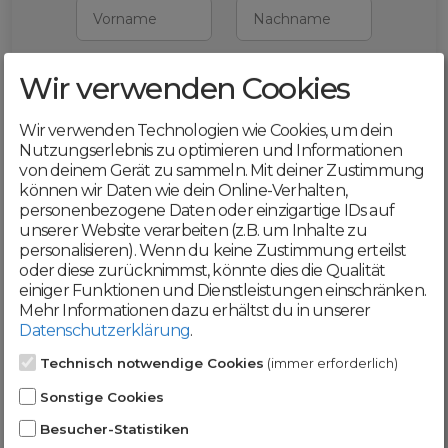
Vorname
Nachname
Wir verwenden Cookies
E-Mail
Wir verwenden Technologien wie Cookies, um dein
Mit deiner Registrierung bestätigst du,
Nutzungserlebnis zu optimieren und Informationen
dass du die
AGB
und
von deinem Gerät zu sammeln. Mit deiner Zustimmung
Datenschutzerklärung
akzeptierst
können wir Daten wie dein Online-Verhalten,
personenbezogene Daten oder einzigartige IDs auf
Weiter
unserer Website verarbeiten (z.B. um Inhalte zu
personalisieren). Wenn du keine Zustimmung erteilst
oder diese zurücknimmst, könnte dies die Qualität
einiger Funktionen und Dienstleistungen einschränken.
Mehr Informationen dazu erhältst du in unserer
Datenschutzerklärung
.
Werde jetzt Teil der
Technisch notwendige Cookies
(immer erforderlich)
DomainCatcher-
Sonstige Cookies
Community!
Besucher-Statistiken