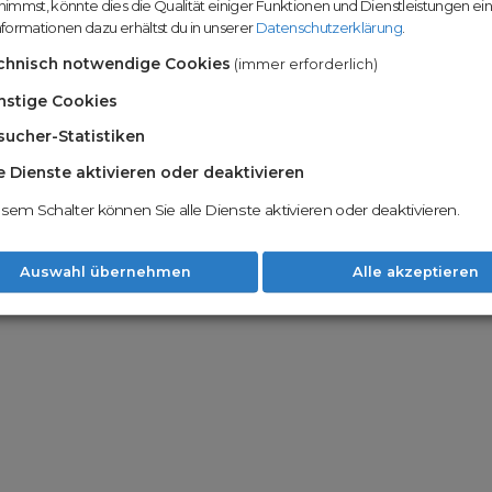
immst, könnte dies die Qualität einiger Funktionen und Dienstleistungen ei
n
Domainhandel u
formationen dazu erhältst du in unserer
Datenschutzerklärung
.
Möglichkeiten
Nachname
chnisch notwendige Cookies
(immer erforderlich)
Unsere Backord
Wunschdomains
nstige Cookies
sucher-Statistiken
Unser Open Do
um wertvolle 
le Dienste aktivieren oder deaktivieren
 dass du die
AGB
und
Datenschutzerklärung
Mit Redomain p
esem Schalter können Sie alle Dienste aktivieren oder deaktivieren.
Option zu he
Weiter
Auswahl übernehmen
Alle akzeptieren