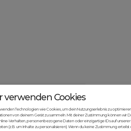
r verwenden Cookies
Catcher.com
Werde jetzt Te
Community!
ndels mit deiner kostenlosen Anmeldung bei
rwenden Technologien wie Cookies, um dein Nutzungserlebnis zu optimiere
Nutze unsere Erfahrung
ationen von deinem Gerät zu sammeln. Mit deiner Zustimmung können wir D
innovativen Plattform:
nline-Verhalten, personenbezogene Daten oder einzigartige IDs auf unsere
iten (z.B. um Inhalte zu personalisieren). Wenn du keine Zustimmung erteilst
Mit Domex und