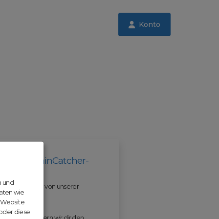
Konto
il der DomainCatcher-
n und
 und profitiere von unserer
aten wie
r Website
 oder diese
 ODM erleichtern wir dir den