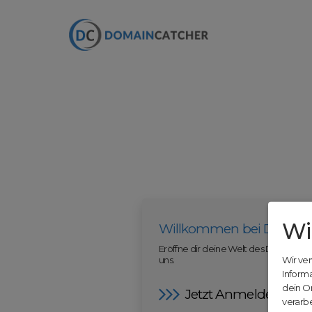
Wi
Willkommen bei Domain
Eröffne dir deine Welt des Domainha
uns.
Wir ve
Inform
dein O
Jetzt Anmelden
verarbe