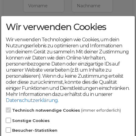
Vorname
Nachname
Wir verwenden Cookies
E-Mail
Wir verwenden Technologien wie Cookies, um dein
Mit deiner Registrierung bestätigst du,
Nutzungserlebnis zu optimieren und Informationen
dass du die
AGB
und
von deinem Gerät zu sammeln. Mit deiner Zustimmung
Datenschutzerklärung
akzeptierst
können wir Daten wie dein Online-Verhalten,
personenbezogene Daten oder einzigartige IDs auf
Weiter
unserer Website verarbeiten (z.B. um Inhalte zu
personalisieren). Wenn du keine Zustimmung erteilst
oder diese zurücknimmst, könnte dies die Qualität
einiger Funktionen und Dienstleistungen einschränken.
Mehr Informationen dazu erhältst du in unserer
Datenschutzerklärung
.
Werde jetzt Teil der
Technisch notwendige Cookies
(immer erforderlich)
DomainCatcher-
Sonstige Cookies
Community!
Besucher-Statistiken