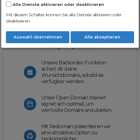
Alle Dienste aktivieren oder deaktivieren
Nutze unsere Erfahrung und profitiere
von unserer innovativen Plattform:
Mit diesem Schalter können Sie alle Dienste aktivieren oder
deaktivieren.
Mit Domex und ODM
erleichtern wir dir den
Auswahl übernehmen
Alle akzeptieren
Domainhandel und bieten dir
vielseitige Möglichkeiten.
Unsere Backorder-Funktion
sichert dir deine
Wunschdomains, sobald sie
verfügbar werden.
Unser Open Domain Market
eignet sich optimal, um
wertvolle Domains anzubieten.
Mit Redomain präsentieren wir
eine attraktive Option zu
herkömmlicher