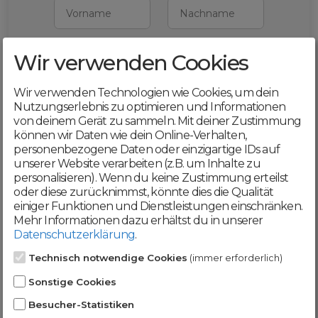
Vorname
Nachname
Wir verwenden Cookies
E-Mail
Wir verwenden Technologien wie Cookies, um dein
Mit deiner Registrierung bestätigst du,
Nutzungserlebnis zu optimieren und Informationen
dass du die
AGB
und
von deinem Gerät zu sammeln. Mit deiner Zustimmung
Datenschutzerklärung
akzeptierst
können wir Daten wie dein Online-Verhalten,
personenbezogene Daten oder einzigartige IDs auf
Weiter
unserer Website verarbeiten (z.B. um Inhalte zu
personalisieren). Wenn du keine Zustimmung erteilst
oder diese zurücknimmst, könnte dies die Qualität
einiger Funktionen und Dienstleistungen einschränken.
Mehr Informationen dazu erhältst du in unserer
Datenschutzerklärung
.
Werde jetzt Teil der
Technisch notwendige Cookies
(immer erforderlich)
DomainCatcher-
Sonstige Cookies
Community!
Besucher-Statistiken