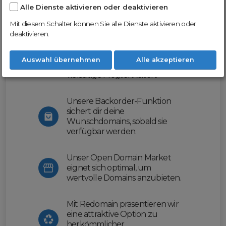
Alle Dienste aktivieren oder deaktivieren
Nutze unsere Erfahrung und profitiere
von unserer innovativen Plattform:
Mit diesem Schalter können Sie alle Dienste aktivieren oder
deaktivieren.
Mit Domex und ODM
erleichtern wir dir den
Auswahl übernehmen
Alle akzeptieren
Domainhandel und bieten dir
vielseitige Möglichkeiten.
Unsere Backorder-Funktion
sichert dir deine
Wunschdomains, sobald sie
verfügbar werden.
Unser Open Domain Market
eignet sich optimal, um
wertvolle Domains anzubieten.
Mit Redomain präsentieren wir
eine attraktive Option zu
herkömmlicher