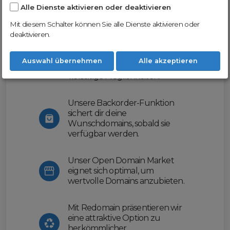
Alle Dienste aktivieren oder deaktivieren
Nutze unsere Erfahrung und profitiere
von unserer innovativen Plattform:
Mit diesem Schalter können Sie alle Dienste aktivieren oder
deaktivieren.
Mit Domex und ODM
erleichtern wir dir den
Auswahl übernehmen
Alle akzeptieren
Domainhandel und bieten dir
vielseitige Möglichkeiten.
Unsere Backorder-Funktion
sichert dir deine
Wunschdomains, sobald sie
verfügbar werden.
Unser Open Domain Market
eignet sich optimal, um
wertvolle Domains anzubieten.
Mit Redomain präsentieren wir
eine attraktive Option zu
herkömmlicher