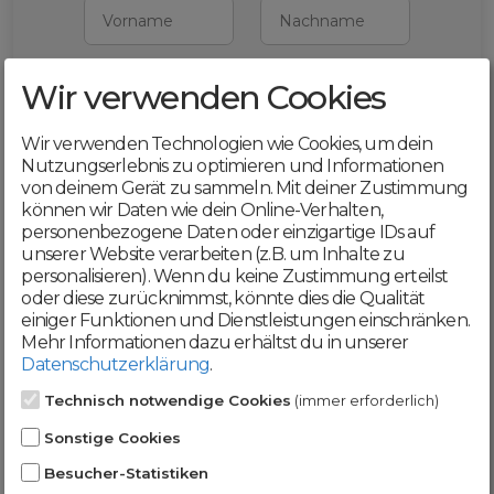
Vorname
Nachname
Wir verwenden Cookies
E-Mail
Wir verwenden Technologien wie Cookies, um dein
Mit deiner Registrierung bestätigst du,
Nutzungserlebnis zu optimieren und Informationen
dass du die
AGB
und
von deinem Gerät zu sammeln. Mit deiner Zustimmung
Datenschutzerklärung
akzeptierst
können wir Daten wie dein Online-Verhalten,
personenbezogene Daten oder einzigartige IDs auf
Weiter
unserer Website verarbeiten (z.B. um Inhalte zu
personalisieren). Wenn du keine Zustimmung erteilst
oder diese zurücknimmst, könnte dies die Qualität
einiger Funktionen und Dienstleistungen einschränken.
Mehr Informationen dazu erhältst du in unserer
Datenschutzerklärung
.
Werde jetzt Teil der
Technisch notwendige Cookies
(immer erforderlich)
DomainCatcher-
Sonstige Cookies
Community!
Besucher-Statistiken