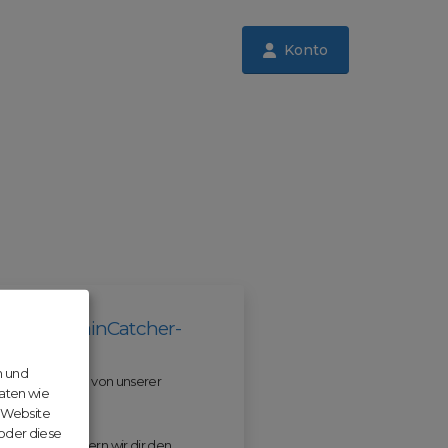
Konto
il der DomainCatcher-
n und
 und profitiere von unserer
aten wie
r Website
 oder diese
 ODM erleichtern wir dir den