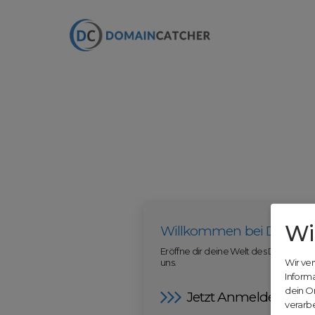
Wi
Willkommen bei Domain
Eröffne dir deine Welt des Domainha
uns.
Wir ve
Inform
dein O
Jetzt Anmelden
verarbe