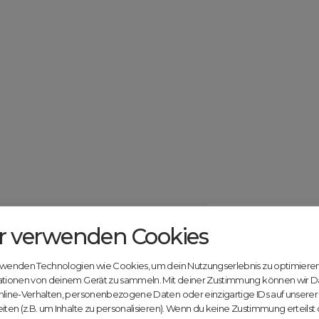
r verwenden Cookies
Catcher.com
Werde jetzt Te
Community!
ndels mit deiner kostenlosen Anmeldung bei
rwenden Technologien wie Cookies, um dein Nutzungserlebnis zu optimiere
Nutze unsere Erfahrung
ationen von deinem Gerät zu sammeln. Mit deiner Zustimmung können wir D
innovativen Plattform:
nline-Verhalten, personenbezogene Daten oder einzigartige IDs auf unsere
iten (z.B. um Inhalte zu personalisieren). Wenn du keine Zustimmung erteilst
Mit Domex und