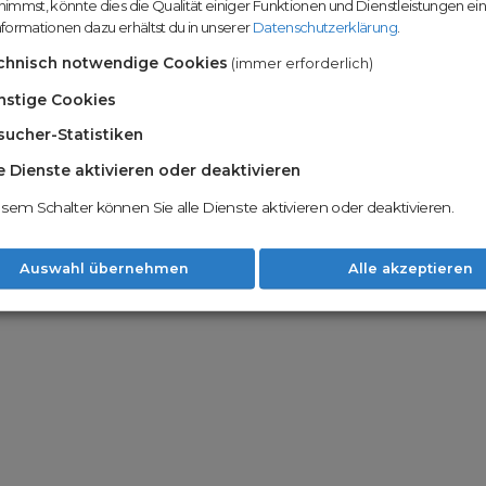
immst, könnte dies die Qualität einiger Funktionen und Dienstleistungen ei
n
Domainhandel u
formationen dazu erhältst du in unserer
Datenschutzerklärung
.
Möglichkeiten
Nachname
chnisch notwendige Cookies
(immer erforderlich)
Unsere Backord
Wunschdomains
nstige Cookies
sucher-Statistiken
Unser Open Do
um wertvolle 
le Dienste aktivieren oder deaktivieren
 dass du die
AGB
und
Datenschutzerklärung
Mit Redomain p
esem Schalter können Sie alle Dienste aktivieren oder deaktivieren.
Option zu he
Weiter
Auswahl übernehmen
Alle akzeptieren