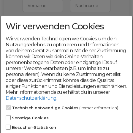
Vorname
Nachname
Wir verwenden Cookies
E-Mail
Wir verwenden Technologien wie Cookies, um dein
Mit deiner Registrierung bestätigst du,
Nutzungserlebnis zu optimieren und Informationen
dass du die
AGB
und
von deinem Gerät zu sammeln. Mit deiner Zustimmung
Datenschutzerklärung
akzeptierst
können wir Daten wie dein Online-Verhalten,
personenbezogene Daten oder einzigartige IDs auf
Weiter
unserer Website verarbeiten (z.B. um Inhalte zu
personalisieren). Wenn du keine Zustimmung erteilst
oder diese zurücknimmst, könnte dies die Qualität
einiger Funktionen und Dienstleistungen einschränken.
Mehr Informationen dazu erhältst du in unserer
Datenschutzerklärung
.
Werde jetzt Teil der
Technisch notwendige Cookies
(immer erforderlich)
DomainCatcher-
Sonstige Cookies
Community!
Besucher-Statistiken