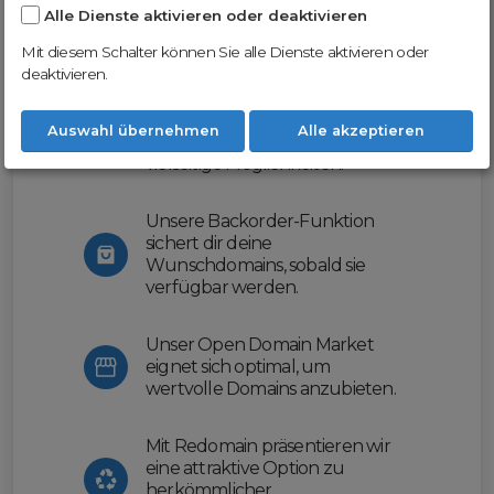
Alle Dienste aktivieren oder deaktivieren
Nutze unsere Erfahrung und profitiere
von unserer innovativen Plattform:
Mit diesem Schalter können Sie alle Dienste aktivieren oder
deaktivieren.
Mit Domex und ODM
erleichtern wir dir den
Auswahl übernehmen
Alle akzeptieren
Domainhandel und bieten dir
vielseitige Möglichkeiten.
Unsere Backorder-Funktion
sichert dir deine
Wunschdomains, sobald sie
verfügbar werden.
Unser Open Domain Market
eignet sich optimal, um
wertvolle Domains anzubieten.
Mit Redomain präsentieren wir
eine attraktive Option zu
herkömmlicher