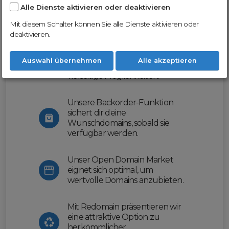
Alle Dienste aktivieren oder deaktivieren
Nutze unsere Erfahrung und profitiere
von unserer innovativen Plattform:
Mit diesem Schalter können Sie alle Dienste aktivieren oder
deaktivieren.
Mit Domex und ODM
erleichtern wir dir den
Auswahl übernehmen
Alle akzeptieren
Domainhandel und bieten dir
vielseitige Möglichkeiten.
Unsere Backorder-Funktion
sichert dir deine
Wunschdomains, sobald sie
verfügbar werden.
Unser Open Domain Market
eignet sich optimal, um
wertvolle Domains anzubieten.
Mit Redomain präsentieren wir
eine attraktive Option zu
herkömmlicher