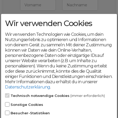
Vorname
Nachname
Wir verwenden Cookies
E-Mail
Wir verwenden Technologien wie Cookies, um dein
Mit deiner Registrierung bestätigst du,
Nutzungserlebnis zu optimieren und Informationen
dass du die
AGB
und
von deinem Gerät zu sammeln. Mit deiner Zustimmung
Datenschutzerklärung
akzeptierst
können wir Daten wie dein Online-Verhalten,
personenbezogene Daten oder einzigartige IDs auf
Weiter
unserer Website verarbeiten (z.B. um Inhalte zu
personalisieren). Wenn du keine Zustimmung erteilst
oder diese zurücknimmst, könnte dies die Qualität
einiger Funktionen und Dienstleistungen einschränken.
Mehr Informationen dazu erhältst du in unserer
Datenschutzerklärung
.
Werde jetzt Teil der
Technisch notwendige Cookies
(immer erforderlich)
DomainCatcher-
Sonstige Cookies
Community!
Besucher-Statistiken