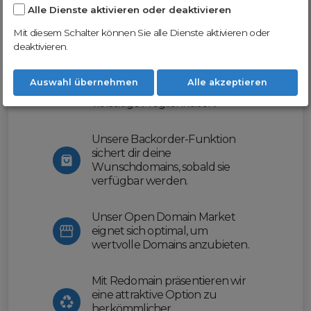
Alle Dienste aktivieren oder deaktivieren
Nutze unsere Erfahrung und profitiere
von unserer innovativen Plattform:
Mit diesem Schalter können Sie alle Dienste aktivieren oder
deaktivieren.
Mit Domex und ODM
erleichtern wir dir den
Auswahl übernehmen
Alle akzeptieren
Domainhandel und bieten dir
vielseitige Möglichkeiten.
Unsere Backorder-Funktion
sichert dir deine
Wunschdomains, sobald sie
verfügbar werden.
Unser Open Domain Market
eignet sich optimal, um
wertvolle Domains anzubieten.
Mit Redomain präsentieren wir
eine attraktive Option zu
herkömmlicher