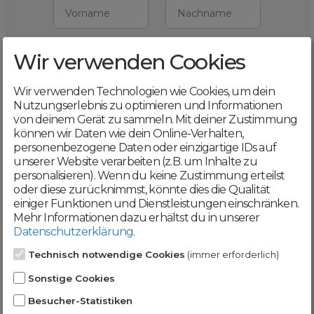
Vorname
Nachname
Wir verwenden Cookies
E-Mail
Wir verwenden Technologien wie Cookies, um dein
Mit deiner Registrierung bestätigst du,
Nutzungserlebnis zu optimieren und Informationen
dass du die
AGB
und
von deinem Gerät zu sammeln. Mit deiner Zustimmung
Datenschutzerklärung
akzeptierst
können wir Daten wie dein Online-Verhalten,
personenbezogene Daten oder einzigartige IDs auf
Weiter
unserer Website verarbeiten (z.B. um Inhalte zu
personalisieren). Wenn du keine Zustimmung erteilst
oder diese zurücknimmst, könnte dies die Qualität
einiger Funktionen und Dienstleistungen einschränken.
Mehr Informationen dazu erhältst du in unserer
Datenschutzerklärung
.
Werde jetzt Teil der
Technisch notwendige Cookies
(immer erforderlich)
DomainCatcher-
Sonstige Cookies
Community!
Besucher-Statistiken