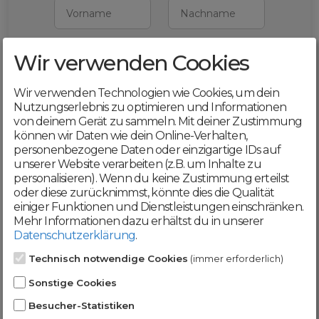
Vorname
Nachname
Wir verwenden Cookies
E-Mail
Wir verwenden Technologien wie Cookies, um dein
Mit deiner Registrierung bestätigst du,
Nutzungserlebnis zu optimieren und Informationen
dass du die
AGB
und
von deinem Gerät zu sammeln. Mit deiner Zustimmung
Datenschutzerklärung
akzeptierst
können wir Daten wie dein Online-Verhalten,
personenbezogene Daten oder einzigartige IDs auf
Weiter
unserer Website verarbeiten (z.B. um Inhalte zu
personalisieren). Wenn du keine Zustimmung erteilst
oder diese zurücknimmst, könnte dies die Qualität
einiger Funktionen und Dienstleistungen einschränken.
Mehr Informationen dazu erhältst du in unserer
Datenschutzerklärung
.
Werde jetzt Teil der
Technisch notwendige Cookies
(immer erforderlich)
DomainCatcher-
Sonstige Cookies
Community!
Besucher-Statistiken