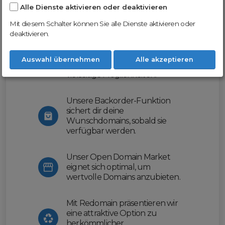
Alle Dienste aktivieren oder deaktivieren
Nutze unsere Erfahrung und profitiere
von unserer innovativen Plattform:
Mit diesem Schalter können Sie alle Dienste aktivieren oder
deaktivieren.
Mit Domex und ODM
erleichtern wir dir den
Auswahl übernehmen
Alle akzeptieren
Domainhandel und bieten dir
vielseitige Möglichkeiten.
Unsere Backorder-Funktion
sichert dir deine
Wunschdomains, sobald sie
verfügbar werden.
Unser Open Domain Market
eignet sich optimal, um
wertvolle Domains anzubieten.
Mit Redomain präsentieren wir
eine attraktive Option zu
herkömmlicher