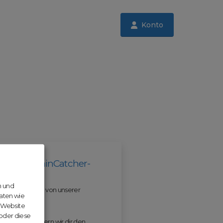
Konto
il der DomainCatcher-
n und
 und profitiere von unserer
aten wie
r Website
 oder diese
 ODM erleichtern wir dir den