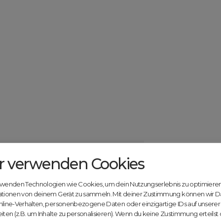
r verwenden Cookies
Catcher.com
Werde jetzt Te
Community!
ndels mit deiner kostenlosen Anmeldung bei
rwenden Technologien wie Cookies, um dein Nutzungserlebnis zu optimiere
Nutze unsere Erfahrung
ationen von deinem Gerät zu sammeln. Mit deiner Zustimmung können wir D
innovativen Plattform:
nline-Verhalten, personenbezogene Daten oder einzigartige IDs auf unsere
iten (z.B. um Inhalte zu personalisieren). Wenn du keine Zustimmung erteilst
Mit Domex und