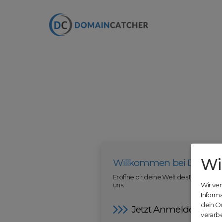
Wi
Willkommen bei Domain
Eröffne dir deine Welt des Domainha
uns.
Wir ve
Inform
dein O
Jetzt Anmelden
verarbe