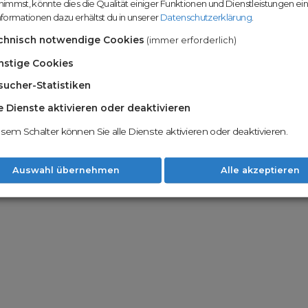
immst, könnte dies die Qualität einiger Funktionen und Dienstleistungen ei
n
Domainhandel u
formationen dazu erhältst du in unserer
Datenschutzerklärung
.
Möglichkeiten
Nachname
chnisch notwendige Cookies
(immer erforderlich)
Unsere Backord
Wunschdomains
nstige Cookies
sucher-Statistiken
Unser Open Do
um wertvolle 
le Dienste aktivieren oder deaktivieren
 dass du die
AGB
und
Datenschutzerklärung
Mit Redomain p
esem Schalter können Sie alle Dienste aktivieren oder deaktivieren.
Option zu he
Weiter
Auswahl übernehmen
Alle akzeptieren