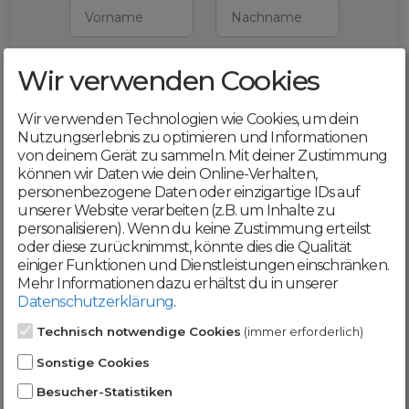
Vorname
Nachname
Wir verwenden Cookies
E-Mail
Wir verwenden Technologien wie Cookies, um dein
Mit deiner Registrierung bestätigst du,
Nutzungserlebnis zu optimieren und Informationen
dass du die
AGB
und
von deinem Gerät zu sammeln. Mit deiner Zustimmung
Datenschutzerklärung
akzeptierst
können wir Daten wie dein Online-Verhalten,
personenbezogene Daten oder einzigartige IDs auf
Weiter
unserer Website verarbeiten (z.B. um Inhalte zu
personalisieren). Wenn du keine Zustimmung erteilst
oder diese zurücknimmst, könnte dies die Qualität
einiger Funktionen und Dienstleistungen einschränken.
Mehr Informationen dazu erhältst du in unserer
Datenschutzerklärung
.
Werde jetzt Teil der
Technisch notwendige Cookies
(immer erforderlich)
DomainCatcher-
Sonstige Cookies
Community!
Besucher-Statistiken