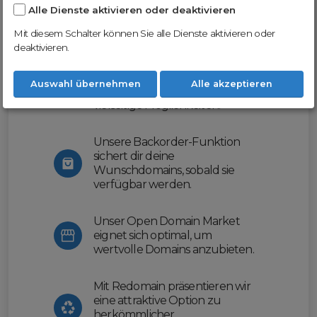
Alle Dienste aktivieren oder deaktivieren
Nutze unsere Erfahrung und profitiere
von unserer innovativen Plattform:
Mit diesem Schalter können Sie alle Dienste aktivieren oder
deaktivieren.
Mit Domex und ODM
erleichtern wir dir den
Auswahl übernehmen
Alle akzeptieren
Domainhandel und bieten dir
vielseitige Möglichkeiten.
Unsere Backorder-Funktion
sichert dir deine
Wunschdomains, sobald sie
verfügbar werden.
Unser Open Domain Market
eignet sich optimal, um
wertvolle Domains anzubieten.
Mit Redomain präsentieren wir
eine attraktive Option zu
herkömmlicher