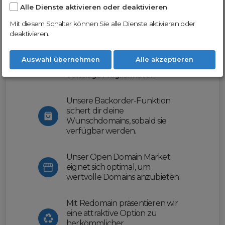
Alle Dienste aktivieren oder deaktivieren
Nutze unsere Erfahrung und profitiere
von unserer innovativen Plattform:
Mit diesem Schalter können Sie alle Dienste aktivieren oder
deaktivieren.
Mit Domex und ODM
erleichtern wir dir den
Auswahl übernehmen
Alle akzeptieren
Domainhandel und bieten dir
vielseitige Möglichkeiten.
Unsere Backorder-Funktion
sichert dir deine
Wunschdomains, sobald sie
verfügbar werden.
Unser Open Domain Market
eignet sich optimal, um
wertvolle Domains anzubieten.
Mit Redomain präsentieren wir
eine attraktive Option zu
herkömmlicher