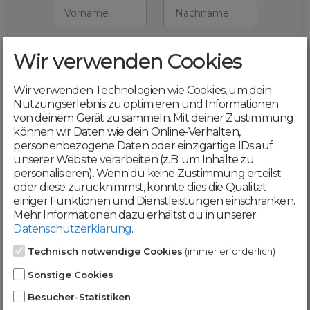
Vorname
Nachname
Wir verwenden Cookies
E-Mail
Wir verwenden Technologien wie Cookies, um dein
Mit deiner Registrierung bestätigst du,
Nutzungserlebnis zu optimieren und Informationen
dass du die
AGB
und
von deinem Gerät zu sammeln. Mit deiner Zustimmung
Datenschutzerklärung
akzeptierst
können wir Daten wie dein Online-Verhalten,
personenbezogene Daten oder einzigartige IDs auf
Weiter
unserer Website verarbeiten (z.B. um Inhalte zu
personalisieren). Wenn du keine Zustimmung erteilst
oder diese zurücknimmst, könnte dies die Qualität
einiger Funktionen und Dienstleistungen einschränken.
Mehr Informationen dazu erhältst du in unserer
Datenschutzerklärung
.
Werde jetzt Teil der
Technisch notwendige Cookies
(immer erforderlich)
DomainCatcher-
Sonstige Cookies
Community!
Besucher-Statistiken