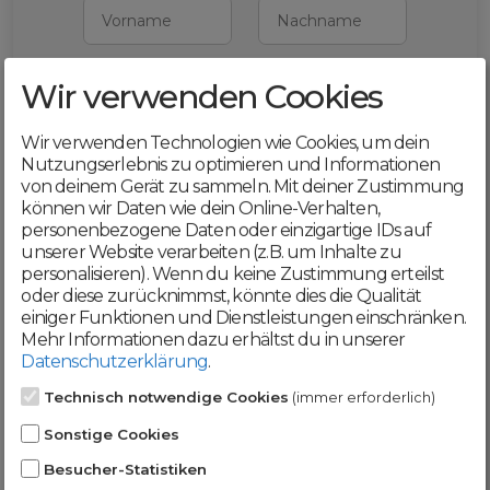
Vorname
Nachname
Wir verwenden Cookies
E-Mail
Wir verwenden Technologien wie Cookies, um dein
Mit deiner Registrierung bestätigst du,
Nutzungserlebnis zu optimieren und Informationen
dass du die
AGB
und
von deinem Gerät zu sammeln. Mit deiner Zustimmung
Datenschutzerklärung
akzeptierst
können wir Daten wie dein Online-Verhalten,
personenbezogene Daten oder einzigartige IDs auf
Weiter
unserer Website verarbeiten (z.B. um Inhalte zu
personalisieren). Wenn du keine Zustimmung erteilst
oder diese zurücknimmst, könnte dies die Qualität
einiger Funktionen und Dienstleistungen einschränken.
Mehr Informationen dazu erhältst du in unserer
Datenschutzerklärung
.
Werde jetzt Teil der
Technisch notwendige Cookies
(immer erforderlich)
DomainCatcher-
Sonstige Cookies
Community!
Besucher-Statistiken