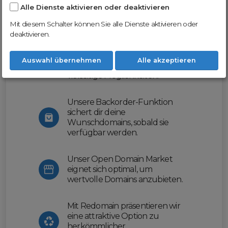
Alle Dienste aktivieren oder deaktivieren
Nutze unsere Erfahrung und profitiere
von unserer innovativen Plattform:
Mit diesem Schalter können Sie alle Dienste aktivieren oder
deaktivieren.
Mit Domex und ODM
erleichtern wir dir den
Auswahl übernehmen
Alle akzeptieren
Domainhandel und bieten dir
vielseitige Möglichkeiten.
Unsere Backorder-Funktion
sichert dir deine
Wunschdomains, sobald sie
verfügbar werden.
Unser Open Domain Market
eignet sich optimal, um
wertvolle Domains anzubieten.
Mit Redomain präsentieren wir
eine attraktive Option zu
herkömmlicher