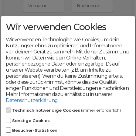
Vorname
Nachname
Wir verwenden Cookies
E-Mail
Wir verwenden Technologien wie Cookies, um dein
Mit deiner Registrierung bestätigst du,
Nutzungserlebnis zu optimieren und Informationen
dass du die
AGB
und
von deinem Gerät zu sammeln. Mit deiner Zustimmung
Datenschutzerklärung
akzeptierst
können wir Daten wie dein Online-Verhalten,
personenbezogene Daten oder einzigartige IDs auf
Weiter
unserer Website verarbeiten (z.B. um Inhalte zu
personalisieren). Wenn du keine Zustimmung erteilst
oder diese zurücknimmst, könnte dies die Qualität
einiger Funktionen und Dienstleistungen einschränken.
Mehr Informationen dazu erhältst du in unserer
Datenschutzerklärung
.
Werde jetzt Teil der
Technisch notwendige Cookies
(immer erforderlich)
DomainCatcher-
Sonstige Cookies
Community!
Besucher-Statistiken