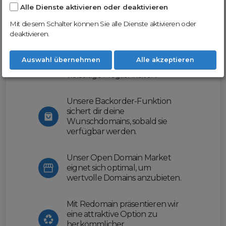
Alle Dienste aktivieren oder deaktivieren
Nutze unsere Erfahrung und profitiere
von unserer innovativen Plattform:
Mit diesem Schalter können Sie alle Dienste aktivieren oder
deaktivieren.
Mit Domex und ODM
erleichtern wir dir den
Auswahl übernehmen
Alle akzeptieren
Domainhandel und bieten dir
vielseitige Möglichkeiten.
Unsere Backorder-Funktion
sichert dir deine
Wunschdomains, sobald sie
verfügbar werden.
Unser Open Domain Market
eignet sich optimal, um
wertvolle Domains anzubieten.
Mit Redomain präsentieren wir
eine attraktive Option zu
herkömmlicher