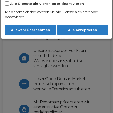
Alle Dienste aktivieren oder deaktivieren
Nutze unsere Erfahrung und profitiere
von unserer innovativen Plattform:
Mit diesem Schalter können Sie alle Dienste aktivieren oder
deaktivieren.
Mit Domex und ODM
erleichtern wir dir den
Auswahl übernehmen
Alle akzeptieren
Domainhandel und bieten dir
vielseitige Möglichkeiten.
Unsere Backorder-Funktion
sichert dir deine
Wunschdomains, sobald sie
verfügbar werden.
Unser Open Domain Market
eignet sich optimal, um
wertvolle Domains anzubieten.
Mit Redomain präsentieren wir
eine attraktive Option zu
herkömmlicher