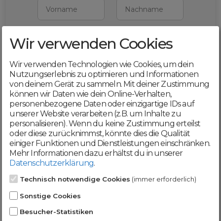
Vorname
Nachname
Wir verwenden Cookies
E-Mail
Wir verwenden Technologien wie Cookies, um dein
Mit deiner Registrierung bestätigst du,
Nutzungserlebnis zu optimieren und Informationen
dass du die
AGB
und
von deinem Gerät zu sammeln. Mit deiner Zustimmung
Datenschutzerklärung
akzeptierst
können wir Daten wie dein Online-Verhalten,
personenbezogene Daten oder einzigartige IDs auf
Weiter
unserer Website verarbeiten (z.B. um Inhalte zu
personalisieren). Wenn du keine Zustimmung erteilst
oder diese zurücknimmst, könnte dies die Qualität
einiger Funktionen und Dienstleistungen einschränken.
Mehr Informationen dazu erhältst du in unserer
Datenschutzerklärung
.
Werde jetzt Teil der
Technisch notwendige Cookies
(immer erforderlich)
DomainCatcher-
Sonstige Cookies
Community!
Besucher-Statistiken