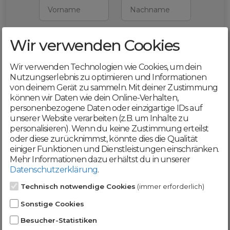
Vorname
Nachname
Wir verwenden Cookies
E-Mail
Wir verwenden Technologien wie Cookies, um dein
Mit deiner Registrierung bestätigst du,
Nutzungserlebnis zu optimieren und Informationen
dass du die
AGB
und
von deinem Gerät zu sammeln. Mit deiner Zustimmung
Datenschutzerklärung
akzeptierst
können wir Daten wie dein Online-Verhalten,
personenbezogene Daten oder einzigartige IDs auf
Weiter
unserer Website verarbeiten (z.B. um Inhalte zu
personalisieren). Wenn du keine Zustimmung erteilst
oder diese zurücknimmst, könnte dies die Qualität
einiger Funktionen und Dienstleistungen einschränken.
Mehr Informationen dazu erhältst du in unserer
Datenschutzerklärung
.
Werde jetzt Teil der
Technisch notwendige Cookies
(immer erforderlich)
DomainCatcher-
Sonstige Cookies
Community!
Besucher-Statistiken