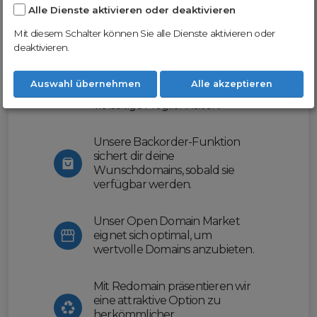
Alle Dienste aktivieren oder deaktivieren
Nutze unsere Erfahrung und profitiere
von unserer innovativen Plattform:
Mit diesem Schalter können Sie alle Dienste aktivieren oder
deaktivieren.
Mit Domex und ODM
erleichtern wir dir den
Auswahl übernehmen
Alle akzeptieren
Domainhandel und bieten dir
vielseitige Möglichkeiten.
Unsere Backorder-Funktion
sichert dir deine
Wunschdomains, sobald sie
verfügbar werden.
Unser Open Domain Market
eignet sich optimal, um
wertvolle Domains anzubieten.
Mit Redomain präsentieren wir
eine attraktive Option zu
herkömmlicher