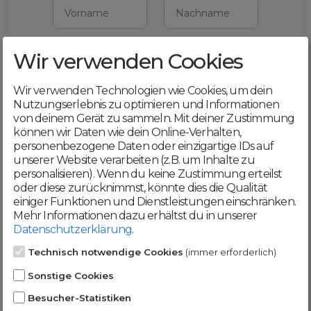
Vorname
Nachname
Wir verwenden Cookies
E-Mail
Wir verwenden Technologien wie Cookies, um dein
Mit deiner Registrierung bestätigst du,
Nutzungserlebnis zu optimieren und Informationen
dass du die
AGB
und
von deinem Gerät zu sammeln. Mit deiner Zustimmung
Datenschutzerklärung
akzeptierst
können wir Daten wie dein Online-Verhalten,
personenbezogene Daten oder einzigartige IDs auf
Weiter
unserer Website verarbeiten (z.B. um Inhalte zu
personalisieren). Wenn du keine Zustimmung erteilst
oder diese zurücknimmst, könnte dies die Qualität
einiger Funktionen und Dienstleistungen einschränken.
Mehr Informationen dazu erhältst du in unserer
Datenschutzerklärung
.
Werde jetzt Teil der
Technisch notwendige Cookies
(immer erforderlich)
DomainCatcher-
Sonstige Cookies
Community!
Besucher-Statistiken