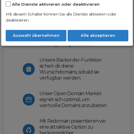
Alle Dienste aktivieren oder deaktivieren
Nutze unsere Erfahrung und profitiere
von unserer innovativen Plattform:
Mit diesem Schalter können Sie alle Dienste aktivieren oder
deaktivieren.
Mit Domex und ODM
erleichtern wir dir den
Auswahl übernehmen
Alle akzeptieren
Domainhandel und bieten dir
vielseitige Möglichkeiten.
Unsere Backorder-Funktion
sichert dir deine
Wunschdomains, sobald sie
verfügbar werden.
Unser Open Domain Market
eignet sich optimal, um
wertvolle Domains anzubieten.
Mit Redomain präsentieren wir
eine attraktive Option zu
herkömmlicher