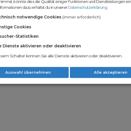
immst, könnte dies die Qualität einiger Funktionen und Dienstleistungen ei
n
Domainhandel u
formationen dazu erhältst du in unserer
Datenschutzerklärung
.
Möglichkeiten
Nachname
chnisch notwendige Cookies
(immer erforderlich)
Unsere Backord
Wunschdomains
nstige Cookies
sucher-Statistiken
Unser Open Do
um wertvolle 
le Dienste aktivieren oder deaktivieren
 dass du die
AGB
und
Datenschutzerklärung
Mit Redomain p
esem Schalter können Sie alle Dienste aktivieren oder deaktivieren.
Option zu he
Weiter
Auswahl übernehmen
Alle akzeptieren