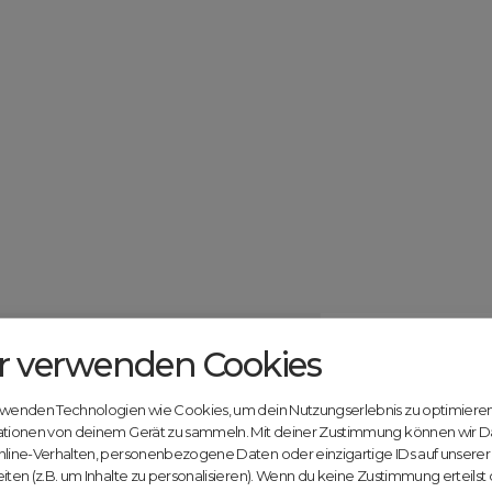
r verwenden Cookies
Catcher.com
Werde jetzt Te
Community!
ndels mit deiner kostenlosen Anmeldung bei
rwenden Technologien wie Cookies, um dein Nutzungserlebnis zu optimiere
Nutze unsere Erfahrung
ationen von deinem Gerät zu sammeln. Mit deiner Zustimmung können wir D
innovativen Plattform:
nline-Verhalten, personenbezogene Daten oder einzigartige IDs auf unsere
iten (z.B. um Inhalte zu personalisieren). Wenn du keine Zustimmung erteilst
Mit Domex und