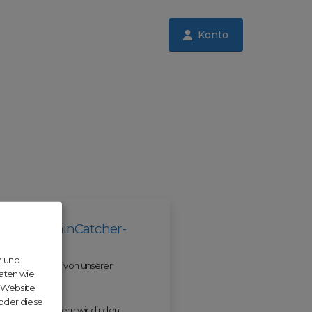
Konto
il der DomainCatcher-
n und
 und profitiere von unserer
aten wie
r Website
 oder diese
 ODM erleichtern wir dir den