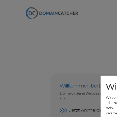
Wi
Willkommen bei Domain
Eröffne dir deine Welt des Domainha
uns.
Wir ve
Inform
dein O
Jetzt Anmelden
verarbe