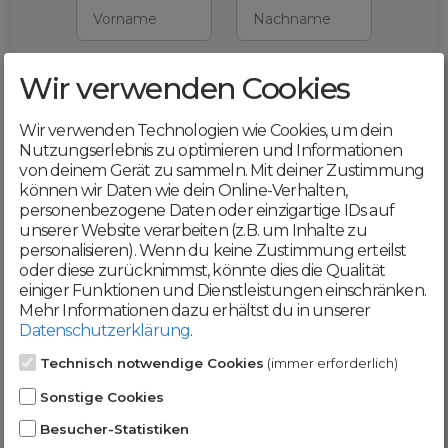
Vorname
Nachname
Wir verwenden Cookies
E-Mail
Wir verwenden Technologien wie Cookies, um dein
Mit deiner Registrierung bestätigst du,
Nutzungserlebnis zu optimieren und Informationen
dass du die
AGB
und
von deinem Gerät zu sammeln. Mit deiner Zustimmung
Datenschutzerklärung
akzeptierst
können wir Daten wie dein Online-Verhalten,
personenbezogene Daten oder einzigartige IDs auf
Weiter
unserer Website verarbeiten (z.B. um Inhalte zu
personalisieren). Wenn du keine Zustimmung erteilst
oder diese zurücknimmst, könnte dies die Qualität
einiger Funktionen und Dienstleistungen einschränken.
Mehr Informationen dazu erhältst du in unserer
Datenschutzerklärung
.
Werde jetzt Teil der
Technisch notwendige Cookies
(immer erforderlich)
DomainCatcher-
Sonstige Cookies
Community!
Besucher-Statistiken