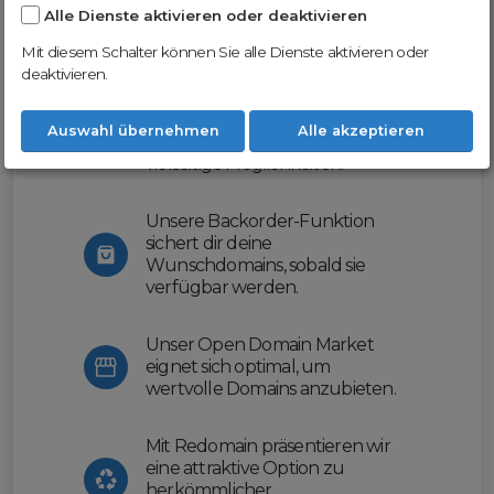
Alle Dienste aktivieren oder deaktivieren
Nutze unsere Erfahrung und profitiere
von unserer innovativen Plattform:
Mit diesem Schalter können Sie alle Dienste aktivieren oder
deaktivieren.
Mit Domex und ODM
erleichtern wir dir den
Auswahl übernehmen
Alle akzeptieren
Domainhandel und bieten dir
vielseitige Möglichkeiten.
Unsere Backorder-Funktion
sichert dir deine
Wunschdomains, sobald sie
verfügbar werden.
Unser Open Domain Market
eignet sich optimal, um
wertvolle Domains anzubieten.
Mit Redomain präsentieren wir
eine attraktive Option zu
herkömmlicher