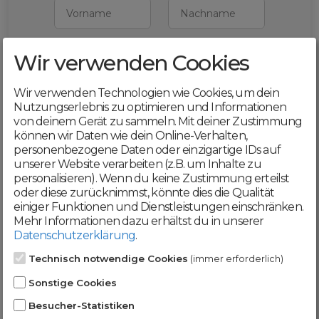
Vorname
Nachname
Wir verwenden Cookies
E-Mail
Wir verwenden Technologien wie Cookies, um dein
Mit deiner Registrierung bestätigst du,
Nutzungserlebnis zu optimieren und Informationen
dass du die
AGB
und
von deinem Gerät zu sammeln. Mit deiner Zustimmung
Datenschutzerklärung
akzeptierst
können wir Daten wie dein Online-Verhalten,
personenbezogene Daten oder einzigartige IDs auf
Weiter
unserer Website verarbeiten (z.B. um Inhalte zu
personalisieren). Wenn du keine Zustimmung erteilst
oder diese zurücknimmst, könnte dies die Qualität
einiger Funktionen und Dienstleistungen einschränken.
Mehr Informationen dazu erhältst du in unserer
Datenschutzerklärung
.
Werde jetzt Teil der
Technisch notwendige Cookies
(immer erforderlich)
DomainCatcher-
Sonstige Cookies
Community!
Besucher-Statistiken