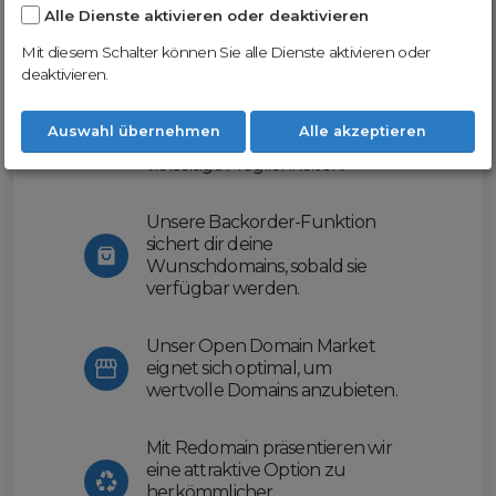
Alle Dienste aktivieren oder deaktivieren
Nutze unsere Erfahrung und profitiere
von unserer innovativen Plattform:
Mit diesem Schalter können Sie alle Dienste aktivieren oder
deaktivieren.
Mit Domex und ODM
erleichtern wir dir den
Auswahl übernehmen
Alle akzeptieren
Domainhandel und bieten dir
vielseitige Möglichkeiten.
Unsere Backorder-Funktion
sichert dir deine
Wunschdomains, sobald sie
verfügbar werden.
Unser Open Domain Market
eignet sich optimal, um
wertvolle Domains anzubieten.
Mit Redomain präsentieren wir
eine attraktive Option zu
herkömmlicher