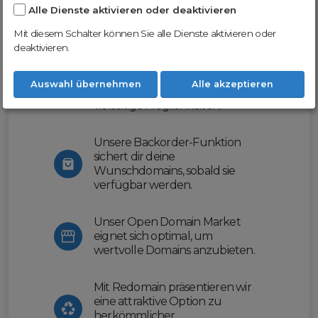
Alle Dienste aktivieren oder deaktivieren
Nutze unsere Erfahrung und profitiere
von unserer innovativen Plattform:
Mit diesem Schalter können Sie alle Dienste aktivieren oder
deaktivieren.
Mit Domex und ODM
erleichtern wir dir den
Auswahl übernehmen
Alle akzeptieren
Domainhandel und bieten dir
vielseitige Möglichkeiten.
Unsere Backorder-Funktion
sichert dir deine
Wunschdomains, sobald sie
verfügbar werden.
Unser Open Domain Market
eignet sich optimal, um
wertvolle Domains anzubieten.
Mit Redomain präsentieren wir
eine attraktive Option zu
herkömmlicher