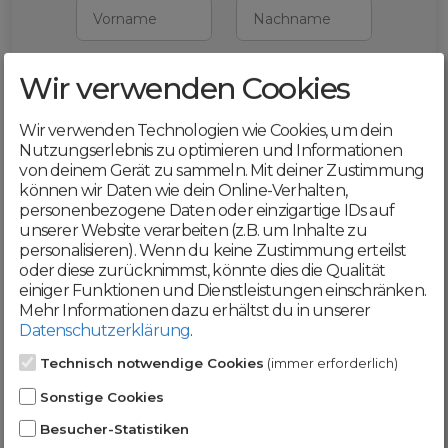
Vorname
Nachname
Wir verwenden Cookies
E-Mail
Wir verwenden Technologien wie Cookies, um dein
Mit deiner Registrierung bestätigst du,
Nutzungserlebnis zu optimieren und Informationen
dass du die
AGB
und
von deinem Gerät zu sammeln. Mit deiner Zustimmung
Datenschutzerklärung
akzeptierst
können wir Daten wie dein Online-Verhalten,
personenbezogene Daten oder einzigartige IDs auf
Weiter
unserer Website verarbeiten (z.B. um Inhalte zu
personalisieren). Wenn du keine Zustimmung erteilst
oder diese zurücknimmst, könnte dies die Qualität
einiger Funktionen und Dienstleistungen einschränken.
Mehr Informationen dazu erhältst du in unserer
Datenschutzerklärung
.
Werde jetzt Teil der
Technisch notwendige Cookies
(immer erforderlich)
DomainCatcher-
Sonstige Cookies
Community!
Besucher-Statistiken