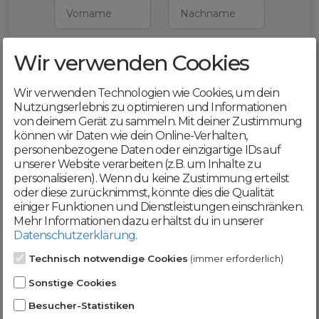
Vorname
Nachname
Wir verwenden Cookies
E-Mail
Wir verwenden Technologien wie Cookies, um dein
Mit deiner Registrierung bestätigst du,
Nutzungserlebnis zu optimieren und Informationen
dass du die
AGB
und
von deinem Gerät zu sammeln. Mit deiner Zustimmung
Datenschutzerklärung
akzeptierst
können wir Daten wie dein Online-Verhalten,
personenbezogene Daten oder einzigartige IDs auf
Weiter
unserer Website verarbeiten (z.B. um Inhalte zu
personalisieren). Wenn du keine Zustimmung erteilst
oder diese zurücknimmst, könnte dies die Qualität
einiger Funktionen und Dienstleistungen einschränken.
Mehr Informationen dazu erhältst du in unserer
Datenschutzerklärung
.
Werde jetzt Teil der
Technisch notwendige Cookies
(immer erforderlich)
DomainCatcher-
Sonstige Cookies
Community!
Besucher-Statistiken