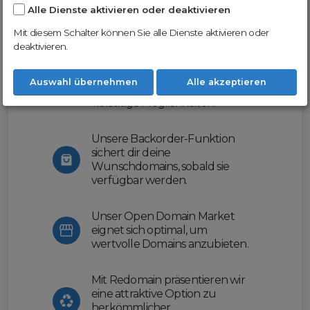
Alle Dienste aktivieren oder deaktivieren
Nutze unsere Erfahrung und profitiere
von unserer innovativen Plattform:
Mit diesem Schalter können Sie alle Dienste aktivieren oder
deaktivieren.
Mit Domex und ODM
erleichtern wir dir den
Auswahl übernehmen
Alle akzeptieren
Domainhandel und bieten dir
vielseitige Möglichkeiten.
Unsere Backorder-Funktion
sichert dir deine
Wunschdomains, sobald sie
verfügbar werden.
Unser Open Domain Market
eignet sich optimal, um
wertvolle Domains anzubieten.
Mit Redomain präsentieren wir
eine attraktive Option zu
herkömmlicher