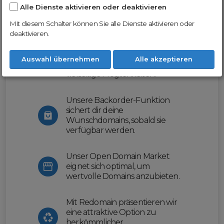
Alle Dienste aktivieren oder deaktivieren
Nutze unsere Erfahrung und profitiere
von unserer innovativen Plattform:
Mit diesem Schalter können Sie alle Dienste aktivieren oder
deaktivieren.
Mit Domex und ODM
erleichtern wir dir den
Auswahl übernehmen
Alle akzeptieren
Domainhandel und bieten dir
vielseitige Möglichkeiten.
Unsere Backorder-Funktion
sichert dir deine
Wunschdomains, sobald sie
verfügbar werden.
Unser Open Domain Market
eignet sich optimal, um
wertvolle Domains anzubieten.
Mit Redomain präsentieren wir
eine attraktive Option zu
herkömmlicher