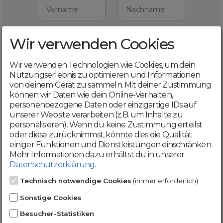
Vorname
Nachname
Wir verwenden Cookies
E-Mail
Wir verwenden Technologien wie Cookies, um dein
Mit deiner Registrierung bestätigst du,
Nutzungserlebnis zu optimieren und Informationen
dass du die
AGB
und
von deinem Gerät zu sammeln. Mit deiner Zustimmung
Datenschutzerklärung
akzeptierst
können wir Daten wie dein Online-Verhalten,
personenbezogene Daten oder einzigartige IDs auf
Weiter
unserer Website verarbeiten (z.B. um Inhalte zu
personalisieren). Wenn du keine Zustimmung erteilst
oder diese zurücknimmst, könnte dies die Qualität
einiger Funktionen und Dienstleistungen einschränken.
Mehr Informationen dazu erhältst du in unserer
Datenschutzerklärung
.
Werde jetzt Teil der
Technisch notwendige Cookies
(immer erforderlich)
DomainCatcher-
Sonstige Cookies
Community!
Besucher-Statistiken