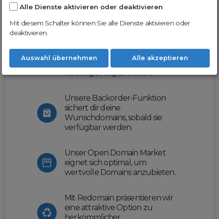
Alle Dienste aktivieren oder deaktivieren
Nutze unsere Erfahrung und profitiere
von unserer innovativen Plattform:
Mit diesem Schalter können Sie alle Dienste aktivieren oder
deaktivieren.
Mit Domex und ODM
erleichtern wir dir den
Auswahl übernehmen
Alle akzeptieren
Domainhandel und bieten dir
vielseitige Möglichkeiten.
Unsere Backorder-Funktion
sichert dir deine
Wunschdomains, sobald sie
verfügbar werden.
Unser Open Domain Market
eignet sich optimal, um
wertvolle Domains anzubieten.
Mit Redomain präsentieren wir
eine attraktive Option zu
herkömmlicher