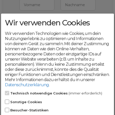
Vorname
Nachname
Wir verwenden Cookies
E-Mail
Wir verwenden Technologien wie Cookies, um dein
Mit deiner Registrierung bestätigst du,
Nutzungserlebnis zu optimieren und Informationen
dass du die
AGB
und
von deinem Gerät zu sammeln. Mit deiner Zustimmung
Datenschutzerklärung
akzeptierst
können wir Daten wie dein Online-Verhalten,
personenbezogene Daten oder einzigartige IDs auf
Weiter
unserer Website verarbeiten (z.B. um Inhalte zu
personalisieren). Wenn du keine Zustimmung erteilst
oder diese zurücknimmst, könnte dies die Qualität
einiger Funktionen und Dienstleistungen einschränken.
Mehr Informationen dazu erhältst du in unserer
Datenschutzerklärung
.
Werde jetzt Teil der
Technisch notwendige Cookies
(immer erforderlich)
DomainCatcher-
Sonstige Cookies
Community!
Besucher-Statistiken