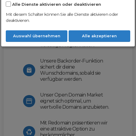
Alle Dienste aktivieren oder deaktivieren
Nutze unsere Erfahrung und profitiere
von unserer innovativen Plattform:
Mit diesem Schalter können Sie alle Dienste aktivieren oder
deaktivieren.
Mit Domex und ODM
erleichtern wir dir den
Auswahl übernehmen
Alle akzeptieren
Domainhandel und bieten dir
vielseitige Möglichkeiten.
Unsere Backorder-Funktion
sichert dir deine
Wunschdomains, sobald sie
verfügbar werden.
Unser Open Domain Market
eignet sich optimal, um
wertvolle Domains anzubieten.
Mit Redomain präsentieren wir
eine attraktive Option zu
herkömmlicher