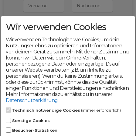
Vorname
Nachname
Wir verwenden Cookies
E-Mail
Wir verwenden Technologien wie Cookies, um dein
Mit deiner Registrierung bestätigst du,
Nutzungserlebnis zu optimieren und Informationen
dass du die
AGB
und
von deinem Gerät zu sammeln. Mit deiner Zustimmung
Datenschutzerklärung
akzeptierst
können wir Daten wie dein Online-Verhalten,
personenbezogene Daten oder einzigartige IDs auf
Weiter
unserer Website verarbeiten (z.B. um Inhalte zu
personalisieren). Wenn du keine Zustimmung erteilst
oder diese zurücknimmst, könnte dies die Qualität
einiger Funktionen und Dienstleistungen einschränken.
Mehr Informationen dazu erhältst du in unserer
Datenschutzerklärung
.
Werde jetzt Teil der
Technisch notwendige Cookies
(immer erforderlich)
DomainCatcher-
Sonstige Cookies
Community!
Besucher-Statistiken