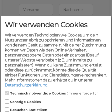
Vorname
Nachname
Wir verwenden Cookies
E-Mail
Wir verwenden Technologien wie Cookies, um dein
Nutzungserlebnis zu optimieren und Informationen
Mit deiner Registrierung bestätigst du,
von deinem Gerät zu sammeln. Mit deiner Zustimmung
dass du die
AGB
und
Datenschutzerklärung
akzeptierst
können wir Daten wie dein Online-Verhalten,
personenbezogene Daten oder einzigartige IDs auf
Weiter
unserer Website verarbeiten (z.B. um Inhalte zu
personalisieren). Wenn du keine Zustimmung erteilst
oder diese zurücknimmst, könnte dies die Qualität
einiger Funktionen und Dienstleistungen einschränken.
Mehr Informationen dazu erhältst du in unserer
Datenschutzerklärung
.
Werde jetzt Teil der
Technisch notwendige Cookies
(immer erforderlich)
DomainCatcher-
Sonstige Cookies
Community!
Besucher-Statistiken