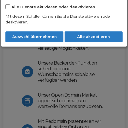
Alle Dienste aktivieren oder deaktivieren
Nutze unsere Erfahrung und profitiere
von unserer innovativen Plattform:
Mit diesem Schalter können Sie alle Dienste aktivieren oder
deaktivieren.
Mit Domex und ODM
erleichtern wir dir den
Auswahl übernehmen
Alle akzeptieren
Domainhandel und bieten dir
vielseitige Möglichkeiten.
Unsere Backorder-Funktion
sichert dir deine
Wunschdomains, sobald sie
verfügbar werden.
Unser Open Domain Market
eignet sich optimal, um
wertvolle Domains anzubieten.
Mit Redomain präsentieren wir
eine attraktive Option zu