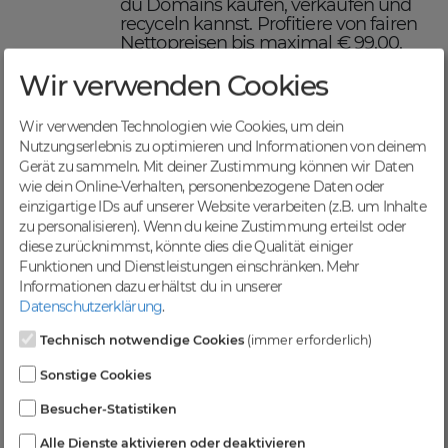
du Domains kaufen, verkaufen und
recyceln kannst. Profitiere von fairen
Nettopreisen bis maximal € 99,00,
einer schnellen Abwicklung und
Wir verwenden Cookies
sicheren Domaintransfers.
Maximiere deinen Online-
Erfolg mit DomainCatcher
Wir verwenden Technologien wie Cookies, um dein
Nutzungserlebnis zu optimieren und Informationen von deinem
DomainCatcher ist dein Schlüssel
Gerät zu sammeln. Mit deiner Zustimmung können wir Daten
zum Online-Erfolg. Mit unserem
wie dein Online-Verhalten, personenbezogene Daten oder
breiten Angebot an Domains kannst
einzigartige IDs auf unserer Website verarbeiten (z.B. um Inhalte
du deine Online-Präsenz optimieren
zu personalisieren). Wenn du keine Zustimmung erteilst oder
und deine Zielgruppe gezielt
diese zurücknimmst, könnte dies die Qualität einiger
ansprechen. Nutze die Möglichkeit,
Funktionen und Dienstleistungen einschränken.
Mehr
gezielten Traffic anzuziehen und deine
Informationen dazu erhältst du in unserer
Sichtbarkeit in Suchmaschinen zu
Datenschutzerklärung
.
steigern.
Profitiere von einer
Technisch notwendige Cookies
(immer erforderlich)
vielfältigen Auswahl an
Sonstige Cookies
Domains
Besucher-Statistiken
Bei DomainCatcher findest du eine
Alle Dienste aktivieren oder deaktivieren