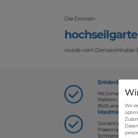
Die Domain
hochseilgart
wurde vom Domaininhaber b
Entdecke die V
Wi
Mit DomainCatcher s
Plattform, auf der d
Wir v
99,00, einer schnel
Maximiere dein
optim
Zusti
DomainCatcher ist d
Daten 
Präsenz optimieren u
person
Sichtbarkeit in Such