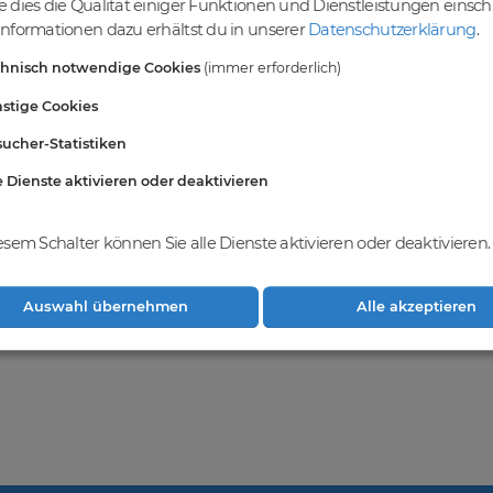
 dies die Qualität einiger Funktionen und Dienstleistungen einsc
einer vielfältigen Auswahl an Domains
nformationen dazu erhältst du in unserer
Datenschutzerklärung
.
ndest du eine breite Auswahl an erstklassigen Domains, die darauf war
chnisch notwendige Cookies
(immer erforderlich)
vielfältigen Möglichkeiten, um deine Online-Präsenz zu stärken und dei
ablieren. Gemeinsam realisieren wir deinen Erfolg im Online-Bereich.
stige Cookies
ucher-Statistiken
e Dienste aktivieren oder deaktivieren
hkeiten bei
DomainCatcher
und registriere
ge Domains zu erwerben und dein
weitern.
esem Schalter können Sie alle Dienste aktivieren oder deaktivieren.
Auswahl übernehmen
Alle akzeptieren