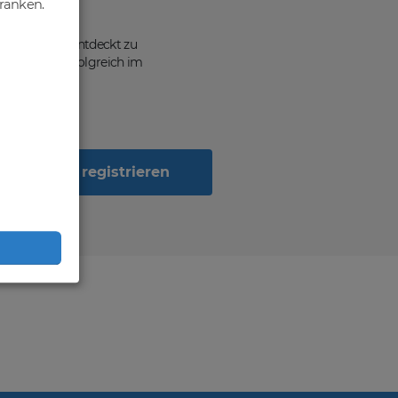
hränken.
ten, von dir entdeckt zu
n Geschäft erfolgreich im
Jetzt registrieren