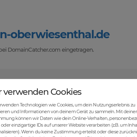
en-oberwiesenthal.de
ei DomainCatcher.com eingetragen.
orteile des Domainhandels mit DomainCatcher
r verwenden Cookies
tehen dir alle Vorteile des Domainhandels zur Verfügung. Entdecke ei
u Domains kaufen, verkaufen und recyceln kannst. Profitiere von fairen
erwenden Technologien wie Cookies, um dein Nutzungserlebnis zu
len Abwicklung und sicheren Domaintransfers.
en Online-Erfolg mit DomainCatcher
ieren und Informationen von deinem Gerät zu sammeln. Mit deiner
mmung können wir Daten wie dein Online-Verhalten, personenbe
ein Schlüssel zum Online-Erfolg. Mit unserem breiten Angebot an Dom
oder einzigartige IDs auf unserer Website verarbeiten (z.B. um Inha
nd deine Zielgruppe gezielt ansprechen. Nutze die Möglichkeit, gezielt
alisieren). Wenn du keine Zustimmung erteilst oder diese zurück
maschinen zu steigern.