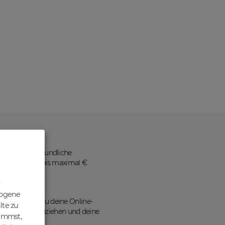
ne benutzerfreundliche
 Nettopreisen bis maximal €
zogene
ains kannst du deine Online-
lte zu
en Traffic anzuziehen und deine
nimmst,