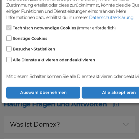
vielfältigen Auswahl an
Zustimmung erteilst oder diese zurücknimmst, könnte dies die Qua
Domains
einiger Funktionen und Dienstleistungen einschränken.
Mehr
Informationen dazu erhältst du in unserer
Datenschutzerklärung
.
Bei DomainCatcher findest du eine
Technisch notwendige Cookies
(immer erforderlich)
breite Auswahl an erstklassigen
Domains, die darauf warten, von dir
Sonstige Cookies
entdeckt zu werden. Nutze diese
vielfältigen Möglichkeiten, um deine
Besucher-Statistiken
Online-Präsenz zu stärken und dein
Geschäft erfolgreich im digitalen
Alle Dienste aktivieren oder deaktivieren
Raum zu etablieren. Gemeinsam
realisieren wir deinen Erfolg im
Mit diesem Schalter können Sie alle Dienste aktivieren oder deaktivi
Online-Bereich.
Auswahl übernehmen
Alle akzeptieren
Häufige Fragen und Antworten
Was ist Domex?