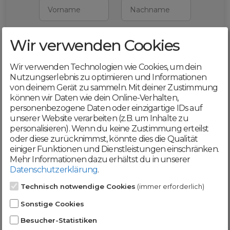
Vorname
Nachname
Wir verwenden Cookies
E-Mail
Wir verwenden Technologien wie Cookies, um dein
Mit deiner Registrierung bestätigst du,
Nutzungserlebnis zu optimieren und Informationen
dass du die
AGB
und
von deinem Gerät zu sammeln. Mit deiner Zustimmung
Datenschutzerklärung
akzeptierst
können wir Daten wie dein Online-Verhalten,
personenbezogene Daten oder einzigartige IDs auf
Weiter
unserer Website verarbeiten (z.B. um Inhalte zu
personalisieren). Wenn du keine Zustimmung erteilst
oder diese zurücknimmst, könnte dies die Qualität
einiger Funktionen und Dienstleistungen einschränken.
Mehr Informationen dazu erhältst du in unserer
Datenschutzerklärung
.
Werde jetzt Teil der
Technisch notwendige Cookies
(immer erforderlich)
DomainCatcher-
Sonstige Cookies
Community!
Besucher-Statistiken