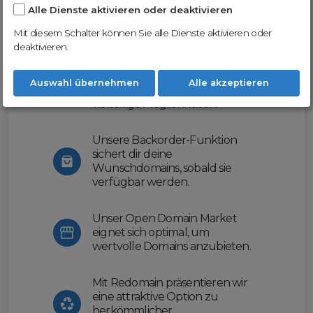
Alle Dienste aktivieren oder deaktivieren
Nutze unsere Erfahrung und profitiere
von unserer innovativen Plattform:
Mit diesem Schalter können Sie alle Dienste aktivieren oder
deaktivieren.
Mit Domex und ODM
erleichtern wir dir den
Auswahl übernehmen
Alle akzeptieren
Domainhandel und bieten dir
vielseitige Möglichkeiten.
Unsere Backorder-Funktion
sichert dir deine
Wunschdomains, sobald sie
verfügbar werden.
Unser Open Domain Market
eignet sich optimal, um
wertvolle Domains anzubieten.
Mit Redomain präsentieren wir
eine attraktive Option zu
herkömmlicher