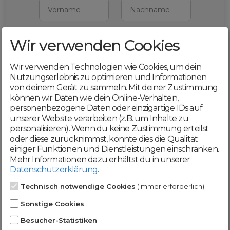
Vorname
Nachname
Wir verwenden Cookies
E-Mail
Wir verwenden Technologien wie Cookies, um dein
Mit deiner Registrierung bestätigst du,
Nutzungserlebnis zu optimieren und Informationen
dass du die
AGB
und
von deinem Gerät zu sammeln. Mit deiner Zustimmung
Datenschutzerklärung
akzeptierst
können wir Daten wie dein Online-Verhalten,
personenbezogene Daten oder einzigartige IDs auf
Weiter
unserer Website verarbeiten (z.B. um Inhalte zu
personalisieren). Wenn du keine Zustimmung erteilst
oder diese zurücknimmst, könnte dies die Qualität
einiger Funktionen und Dienstleistungen einschränken.
Mehr Informationen dazu erhältst du in unserer
Datenschutzerklärung
.
Werde jetzt Teil der
Technisch notwendige Cookies
(immer erforderlich)
DomainCatcher-
Sonstige Cookies
Community!
Besucher-Statistiken