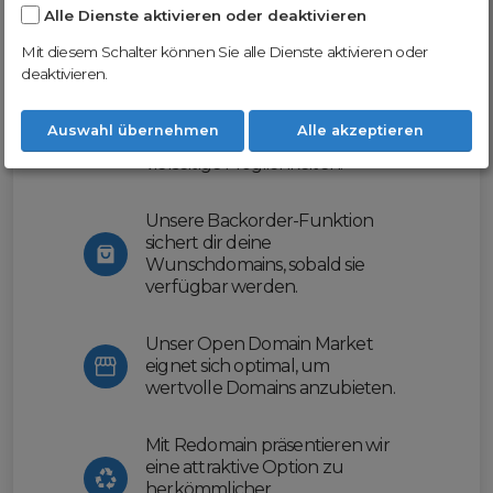
Alle Dienste aktivieren oder deaktivieren
Nutze unsere Erfahrung und profitiere
von unserer innovativen Plattform:
Mit diesem Schalter können Sie alle Dienste aktivieren oder
deaktivieren.
Mit Domex und ODM
erleichtern wir dir den
Auswahl übernehmen
Alle akzeptieren
Domainhandel und bieten dir
vielseitige Möglichkeiten.
Unsere Backorder-Funktion
sichert dir deine
Wunschdomains, sobald sie
verfügbar werden.
Unser Open Domain Market
eignet sich optimal, um
wertvolle Domains anzubieten.
Mit Redomain präsentieren wir
eine attraktive Option zu
herkömmlicher