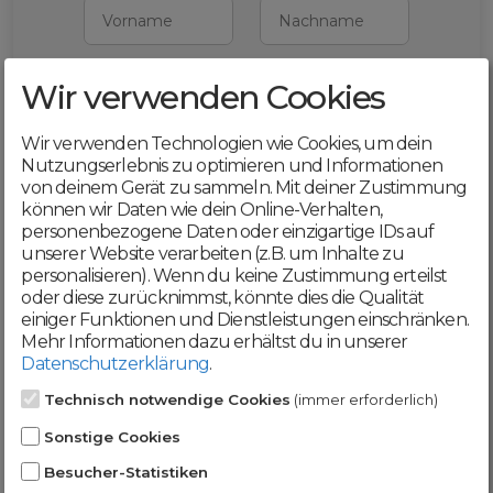
Vorname
Nachname
Wir verwenden Cookies
E-Mail
Wir verwenden Technologien wie Cookies, um dein
Mit deiner Registrierung bestätigst du,
Nutzungserlebnis zu optimieren und Informationen
dass du die
AGB
und
von deinem Gerät zu sammeln. Mit deiner Zustimmung
Datenschutzerklärung
akzeptierst
können wir Daten wie dein Online-Verhalten,
personenbezogene Daten oder einzigartige IDs auf
Weiter
unserer Website verarbeiten (z.B. um Inhalte zu
personalisieren). Wenn du keine Zustimmung erteilst
oder diese zurücknimmst, könnte dies die Qualität
einiger Funktionen und Dienstleistungen einschränken.
Mehr Informationen dazu erhältst du in unserer
Datenschutzerklärung
.
Werde jetzt Teil der
Technisch notwendige Cookies
(immer erforderlich)
DomainCatcher-
Sonstige Cookies
Community!
Besucher-Statistiken