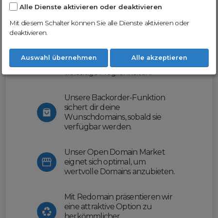
Alle Dienste aktivieren oder deaktivieren
Nutze unsere Erfahrung und profitiere
von unserer innovativen Plattform:
Mit diesem Schalter können Sie alle Dienste aktivieren oder
deaktivieren.
Mit Domex und ODM
erleichtern wir dir den
Auswahl übernehmen
Alle akzeptieren
Domainhandel und bieten dir
vielseitige Möglichkeiten.
Unsere Backorder-Funktion
sichert dir deine
Wunschdomains, sobald sie
verfügbar werden.
Unser Open Domain Market
eignet sich optimal, um
wertvolle Domains anzubieten.
Mit Redomain präsentieren wir
eine attraktive Option zu
herkömmlicher