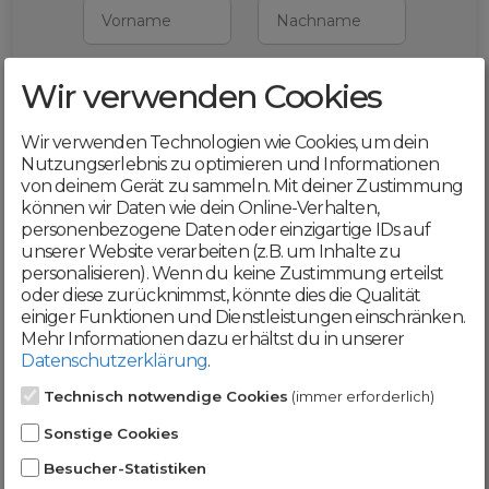
Vorname
Nachname
Wir verwenden Cookies
E-Mail
Wir verwenden Technologien wie Cookies, um dein
Mit deiner Registrierung bestätigst du,
Nutzungserlebnis zu optimieren und Informationen
dass du die
AGB
und
von deinem Gerät zu sammeln. Mit deiner Zustimmung
Datenschutzerklärung
akzeptierst
können wir Daten wie dein Online-Verhalten,
personenbezogene Daten oder einzigartige IDs auf
Weiter
unserer Website verarbeiten (z.B. um Inhalte zu
personalisieren). Wenn du keine Zustimmung erteilst
oder diese zurücknimmst, könnte dies die Qualität
einiger Funktionen und Dienstleistungen einschränken.
Mehr Informationen dazu erhältst du in unserer
Datenschutzerklärung
.
Werde jetzt Teil der
Technisch notwendige Cookies
(immer erforderlich)
DomainCatcher-
Sonstige Cookies
Community!
Besucher-Statistiken