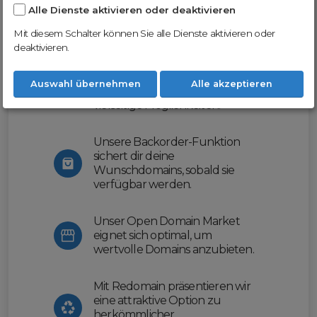
Alle Dienste aktivieren oder deaktivieren
Nutze unsere Erfahrung und profitiere
von unserer innovativen Plattform:
Mit diesem Schalter können Sie alle Dienste aktivieren oder
deaktivieren.
Mit Domex und ODM
erleichtern wir dir den
Auswahl übernehmen
Alle akzeptieren
Domainhandel und bieten dir
vielseitige Möglichkeiten.
Unsere Backorder-Funktion
sichert dir deine
Wunschdomains, sobald sie
verfügbar werden.
Unser Open Domain Market
eignet sich optimal, um
wertvolle Domains anzubieten.
Mit Redomain präsentieren wir
eine attraktive Option zu
herkömmlicher