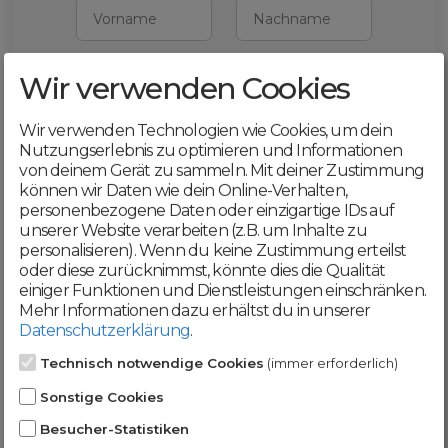
Vorname
Nachname
Wir verwenden Cookies
E-Mail
Wir verwenden Technologien wie Cookies, um dein
Mit deiner Registrierung bestätigst du,
Nutzungserlebnis zu optimieren und Informationen
dass du die
AGB
und
von deinem Gerät zu sammeln. Mit deiner Zustimmung
Datenschutzerklärung
akzeptierst
können wir Daten wie dein Online-Verhalten,
personenbezogene Daten oder einzigartige IDs auf
Weiter
unserer Website verarbeiten (z.B. um Inhalte zu
personalisieren). Wenn du keine Zustimmung erteilst
oder diese zurücknimmst, könnte dies die Qualität
einiger Funktionen und Dienstleistungen einschränken.
Mehr Informationen dazu erhältst du in unserer
Datenschutzerklärung
.
Werde jetzt Teil der
Technisch notwendige Cookies
(immer erforderlich)
DomainCatcher-
Sonstige Cookies
Community!
Besucher-Statistiken