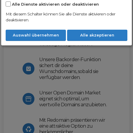
Alle Dienste aktivieren oder deaktivieren
Nutze unsere Erfahrung und profitiere
von unserer innovativen Plattform:
Mit diesem Schalter können Sie alle Dienste aktivieren oder
deaktivieren.
Mit Domex und ODM
erleichtern wir dir den
Auswahl übernehmen
Alle akzeptieren
Domainhandel und bieten dir
vielseitige Möglichkeiten.
Unsere Backorder-Funktion
sichert dir deine
Wunschdomains, sobald sie
verfügbar werden.
Unser Open Domain Market
eignet sich optimal, um
wertvolle Domains anzubieten.
Mit Redomain präsentieren wir
eine attraktive Option zu
herkömmlicher