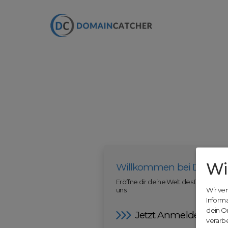
Wi
Willkommen bei Domain
Eröffne dir deine Welt des Domainha
uns.
Wir ve
Inform
dein O
Jetzt Anmelden
verarbe