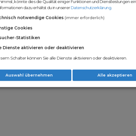
immst, könnte dies die Qualität einiger Funktionen und Dienstleistungen ei
n
Domainhandel u
formationen dazu erhältst du in unserer
Datenschutzerklärung
.
Möglichkeiten
Nachname
chnisch notwendige Cookies
(immer erforderlich)
Unsere Backord
Wunschdomains
nstige Cookies
sucher-Statistiken
Unser Open Do
um wertvolle 
le Dienste aktivieren oder deaktivieren
 dass du die
AGB
und
Datenschutzerklärung
Mit Redomain p
esem Schalter können Sie alle Dienste aktivieren oder deaktivieren.
Option zu he
Weiter
Auswahl übernehmen
Alle akzeptieren