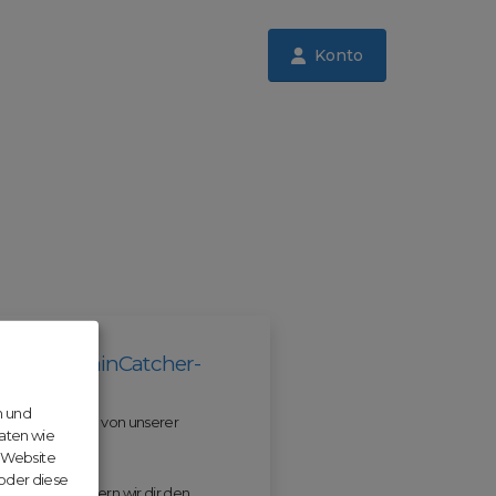
Konto
il der DomainCatcher-
n und
 und profitiere von unserer
aten wie
r Website
 oder diese
 ODM erleichtern wir dir den