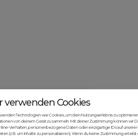
r verwenden Cookies
Catcher.com
Werde jetzt Te
Community!
ndels mit deiner kostenlosen Anmeldung bei
rwenden Technologien wie Cookies, um dein Nutzungserlebnis zu optimiere
Nutze unsere Erfahrung
ationen von deinem Gerät zu sammeln. Mit deiner Zustimmung können wir D
innovativen Plattform:
nline-Verhalten, personenbezogene Daten oder einzigartige IDs auf unsere
iten (z.B. um Inhalte zu personalisieren). Wenn du keine Zustimmung erteilst
Mit Domex und