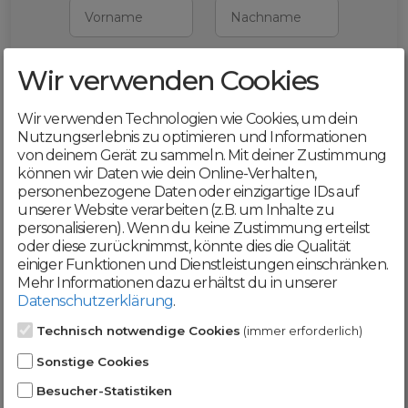
Vorname
Nachname
Wir verwenden Cookies
E-Mail
Wir verwenden Technologien wie Cookies, um dein
Mit deiner Registrierung bestätigst du,
Nutzungserlebnis zu optimieren und Informationen
dass du die
AGB
und
von deinem Gerät zu sammeln. Mit deiner Zustimmung
Datenschutzerklärung
akzeptierst
können wir Daten wie dein Online-Verhalten,
personenbezogene Daten oder einzigartige IDs auf
Weiter
unserer Website verarbeiten (z.B. um Inhalte zu
personalisieren). Wenn du keine Zustimmung erteilst
oder diese zurücknimmst, könnte dies die Qualität
einiger Funktionen und Dienstleistungen einschränken.
Mehr Informationen dazu erhältst du in unserer
Datenschutzerklärung
.
Werde jetzt Teil der
Technisch notwendige Cookies
(immer erforderlich)
DomainCatcher-
Sonstige Cookies
Community!
Besucher-Statistiken