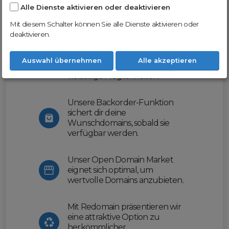
Alle Dienste aktivieren oder deaktivieren
Nutze unsere Erfahrung und profitiere
von unserer innovativen Plattform:
Mit diesem Schalter können Sie alle Dienste aktivieren oder
deaktivieren.
Mit Domex und ODM
erleichtern wir dir den
Auswahl übernehmen
Alle akzeptieren
Domainhandel und bieten dir
vielseitige Möglichkeiten.
Unsere Backorder-Funktion
sichert dir deine
Wunschdomains, sobald sie
verfügbar werden.
Unser Open Domain Market
eignet sich optimal, um
wertvolle Domains anzubieten.
Mit Redomain präsentieren wir
eine attraktive Option zu
herkömmlicher