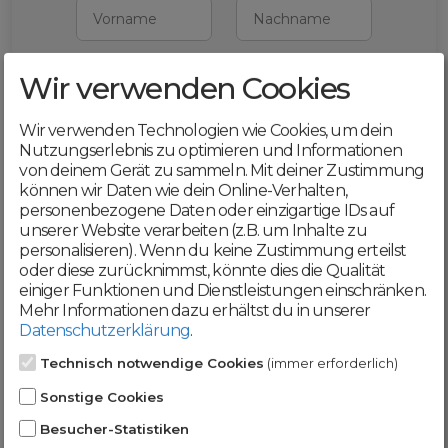
Vorname
Nachname
Wir verwenden Cookies
E-Mail
Wir verwenden Technologien wie Cookies, um dein
Mit deiner Registrierung bestätigst du,
Nutzungserlebnis zu optimieren und Informationen
dass du die
AGB
und
von deinem Gerät zu sammeln. Mit deiner Zustimmung
Datenschutzerklärung
akzeptierst
können wir Daten wie dein Online-Verhalten,
personenbezogene Daten oder einzigartige IDs auf
Weiter
unserer Website verarbeiten (z.B. um Inhalte zu
personalisieren). Wenn du keine Zustimmung erteilst
oder diese zurücknimmst, könnte dies die Qualität
einiger Funktionen und Dienstleistungen einschränken.
Mehr Informationen dazu erhältst du in unserer
Datenschutzerklärung
.
Werde jetzt Teil der
Technisch notwendige Cookies
(immer erforderlich)
DomainCatcher-
Sonstige Cookies
Community!
Besucher-Statistiken