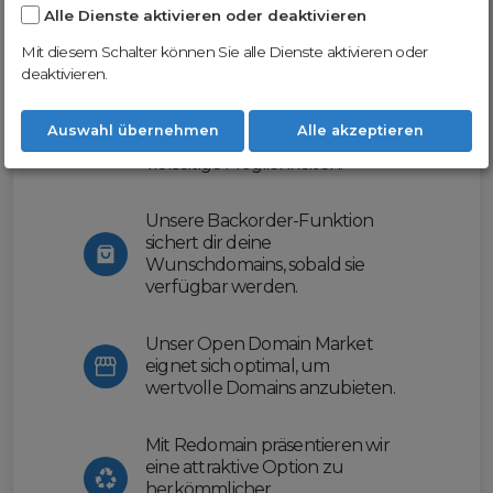
Alle Dienste aktivieren oder deaktivieren
Nutze unsere Erfahrung und profitiere
von unserer innovativen Plattform:
Mit diesem Schalter können Sie alle Dienste aktivieren oder
deaktivieren.
Mit Domex und ODM
erleichtern wir dir den
Auswahl übernehmen
Alle akzeptieren
Domainhandel und bieten dir
vielseitige Möglichkeiten.
Unsere Backorder-Funktion
sichert dir deine
Wunschdomains, sobald sie
verfügbar werden.
Unser Open Domain Market
eignet sich optimal, um
wertvolle Domains anzubieten.
Mit Redomain präsentieren wir
eine attraktive Option zu
herkömmlicher