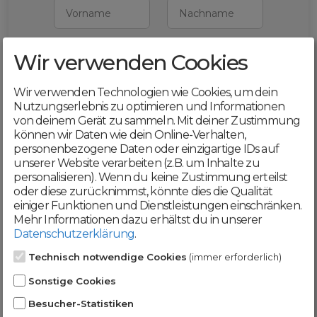
Vorname
Nachname
Wir verwenden Cookies
E-Mail
Wir verwenden Technologien wie Cookies, um dein
Mit deiner Registrierung bestätigst du,
Nutzungserlebnis zu optimieren und Informationen
dass du die
AGB
und
von deinem Gerät zu sammeln. Mit deiner Zustimmung
Datenschutzerklärung
akzeptierst
können wir Daten wie dein Online-Verhalten,
personenbezogene Daten oder einzigartige IDs auf
Weiter
unserer Website verarbeiten (z.B. um Inhalte zu
personalisieren). Wenn du keine Zustimmung erteilst
oder diese zurücknimmst, könnte dies die Qualität
einiger Funktionen und Dienstleistungen einschränken.
Mehr Informationen dazu erhältst du in unserer
Datenschutzerklärung
.
Werde jetzt Teil der
Technisch notwendige Cookies
(immer erforderlich)
DomainCatcher-
Sonstige Cookies
Community!
Besucher-Statistiken