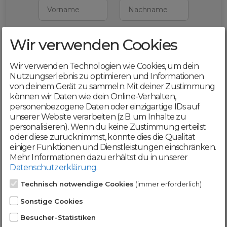
Vorname
Nachname
Wir verwenden Cookies
E-Mail
Wir verwenden Technologien wie Cookies, um dein
Mit deiner Registrierung bestätigst du,
Nutzungserlebnis zu optimieren und Informationen
dass du die
AGB
und
von deinem Gerät zu sammeln. Mit deiner Zustimmung
Datenschutzerklärung
akzeptierst
können wir Daten wie dein Online-Verhalten,
personenbezogene Daten oder einzigartige IDs auf
Weiter
unserer Website verarbeiten (z.B. um Inhalte zu
personalisieren). Wenn du keine Zustimmung erteilst
oder diese zurücknimmst, könnte dies die Qualität
einiger Funktionen und Dienstleistungen einschränken.
Mehr Informationen dazu erhältst du in unserer
Datenschutzerklärung
.
Werde jetzt Teil der
Technisch notwendige Cookies
(immer erforderlich)
DomainCatcher-
Sonstige Cookies
Community!
Besucher-Statistiken