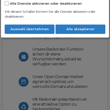
Alle Dienste aktivieren oder deaktivieren
Nutze unsere Erfahrung und profitiere
von unserer innovativen Plattform:
Mit diesem Schalter können Sie alle Dienste aktivieren oder
deaktivieren.
Mit Domex und ODM
erleichtern wir dir den
Auswahl übernehmen
Alle akzeptieren
Domainhandel und bieten dir
vielseitige Möglichkeiten.
Unsere Backorder-Funktion
sichert dir deine
Wunschdomains, sobald sie
verfügbar werden.
Unser Open Domain Market
eignet sich optimal, um
wertvolle Domains anzubieten.
Mit Redomain präsentieren wir
eine attraktive Option zu
herkömmlicher